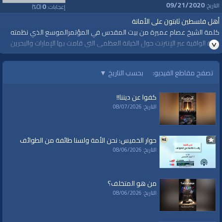
09/21/2020
0
0
التاريخ:
إعجابات:
(
%)
أهل فلسطين ثابتون على الأمانة
كلمة الشيخ عصام عميرة من بيت المقدس في المؤتمرالموسع الذي نظمته
قناة الواقية عبر الإنترنت حول الخيانة العظمى التي قامت بها الإمارات والبحرين
https://youtu.be/E5l1G4_H40s
السبت 02 صفر 1442 هـ الموافق 19 أيلول / سبتمبر 2020م
تصفح مقاطع الفيديو:
بحسب التاريخ
▼
كفوا عن ديننا!!
#قناة_الواقية
التاريخ: 08/07/2026
#مؤتمر
#البراءة_من_الخيانة_العظمى
#التطبيع_خيانة
حوار الخميس: نحن الأمة ولسنا طائفة من الطوائف
#ضد_التطبيع
التاريخ: 08/06/2026
#الإمارات
#البحرين
من هو المتخلف؟
www.alwaqiyah.tv
التاريخ: 08/06/2026