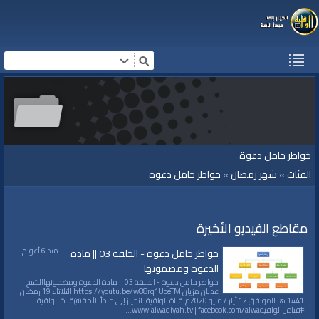
خواطر حامل دعوة
الفئات
»
شهر رمضان
»
خواطر حامل دعوة
مقاطع الفيديو الأخيرة
منذ 6 أعوام
خواطر حامل دعوة - الحلقة 03 || مادة
الدعوة ومضمونها
خواطر حامل دعوة - الحلقة 03 || مادة الدعوة ومضمونهاالشيخ
عدنان مزيان https://youtu.be/w88rq1UoeTM الثلاثاء 19 رمضان
1441 هـ الموافق 12 أيار / مايو 2020م.قناة الواقية: انحياز إلى مبدأ الأمة @قناة الواقية
#قناة_الواقيةwww.alwaqiyah.tv | facebook.com/alwa...