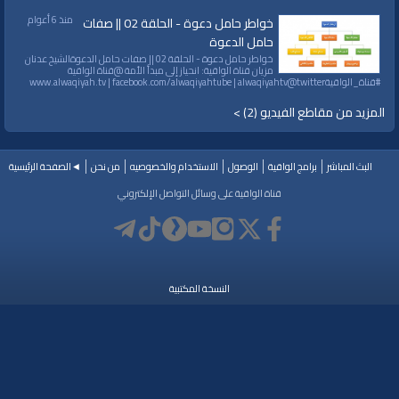
منذ 6 أعوام
خواطر حامل دعوة - الحلقة 02 || صفات
حامل الدعوة
خواطر حامل دعوة - الحلقة 02 || صفات حامل الدعوةالشيخ عدنان
مزيان قناة الواقية: انحياز إلى مبدأ الأمة @قناة الواقية
#قناة_الواقيةwww.alwaqiyah.tv | facebook.com/alwaqiyahtube | alwaqiyahtv@twitter
المزيد من مقاطع الفيديو (2) >
البث المباشر
برامج الواقية
الوصول
الاستخدام والخصوصيه
من نحن
◄الصفحة الرئيسية
قناة الواقية على وسائل التواصل الإلكتروني
النسخة المكتبية