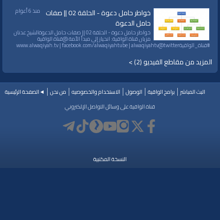
منذ 6 أعوام
خواطر حامل دعوة - الحلقة 02 || صفات
حامل الدعوة
خواطر حامل دعوة - الحلقة 02 || صفات حامل الدعوةالشيخ عدنان
مزيان قناة الواقية: انحياز إلى مبدأ الأمة @قناة الواقية
#قناة_الواقيةwww.alwaqiyah.tv | facebook.com/alwaqiyahtube | alwaqiyahtv@twitter
المزيد من مقاطع الفيديو (2) >
البث المباشر
برامج الواقية
الوصول
الاستخدام والخصوصيه
من نحن
◄الصفحة الرئيسية
قناة الواقية على وسائل التواصل الإلكتروني
النسخة المكتبية