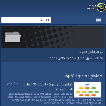
خواطر حامل دعوة
الفئات
»
شهر رمضان
»
خواطر حامل دعوة
مقاطع الفيديو الأخيرة
منذ 6 أعوام
خواطر حامل دعوة - الحلقة 03 || مادة
الدعوة ومضمونها
خواطر حامل دعوة - الحلقة 03 || مادة الدعوة ومضمونهاالشيخ
عدنان مزيان https://youtu.be/w88rq1UoeTM الثلاثاء 19 رمضان
1441 هـ الموافق 12 أيار / مايو 2020م.قناة الواقية: انحياز إلى مبدأ الأمة @قناة الواقية
#قناة_الواقيةwww.alwaqiyah.tv | facebook.com/alwa...