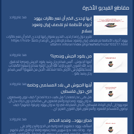
مقاطع الفيديو الأخيرة
منذ عام واحد
إنها لإحدى الكبر أن تعبر طائرات يهود
أجواء الأنظمة ثم تقصف إيران وتعود
بسلام‎
تقرير حول إصدار لحزب التحرير بعنوان إنها لإحدى الكبر أن تعبر طائرات
يهود أجواء الأنظمة ثم تقصف إيران وتعود بسلام‎ للإطلاع على الإصدار كاملاً https://hizb-
uttahrir.info/ar/index.php/leaflets/hizb/103217.html
منذ عام واحد
من يقود الجيش وينصرنا؟
أيتها الجيوش.. أليس فيكم رجل رشيد يقود الجيش وينصرنا لتحقيق
وعد الله القوي العزيز ﴿وَعَدَ اللهُ الَّذِينَ آمَنُوا مِنْكُمْ وَعَمِلُوا الصَّالِحَاتِ
لَيَسْتَخْلِفَنَّهُمْ فِي الْأَرْضِ كَمَا اسْتَخْلَفَ الَّذِينَ مِنْ قَبْلِهِمْ﴾؟ أليس فيكم
رجل رشيد يقو...
منذ عام واحد
أيتها الجيوش في بلاد المسلمين وخاصة
التي حول فلسطين
هل بقي عذر لمعتذر؟ هل بقيت حجة لمحتج؟ كيف ترون وتسمعون
عدوان يهود ومجازره وأنتم قابعون في مكانكم دون حراك بدل أن
تتوجهوا إلى أرض الرباط، فلسطين، الأرض المباركة، فتردوا عدوان يهود وتزيلوا كيانهم؟ كيف
ترضون لأنفسكم القعود وأنتم تتلون قول القوي العزيز: ﴿ي...
منذ عام واحد
مجازر يهود... وتنديد الحكام
استأنف يهود حملتهم العدوانية من الجو والبحر والبر على
غزة...وذلك بعد نحو شهرين مما زعموه وقفاً لإطلاق النار، لكنهم
نقضوه.. فاليهود قوم غدر لا يرعوون إلا كما قال الله القوي العزيز: