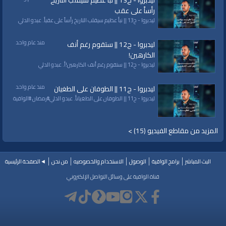
ليدبروا - ح13 || نبأ عظيم سيقلب التاريخ
رأساً على عقب
ليدبروا - ح13 || نبأ عظيم سيقلب التاريخ رأساً على عقبأ. عبدو الدلي
منذ عام واحد
ليدبروا - ح12 || ستقوم رغم أنف
الكارهين!
ليدبروا - ح12 || ستقوم رغم أنف الكارهين!أ. عبدو الدلي
منذ عام واحد
ليدبروا - ح11 || الطوفان على الطغيان
ليدبروا - ح11 || الطوفان على الطغيانأ. عبدو الدلي#رمضان #الواقية
المزيد من مقاطع الفيديو (15) >
البث المباشر
برامج الواقية
الوصول
الاستخدام والخصوصيه
من نحن
◄الصفحة الرئيسية
قناة الواقية على وسائل التواصل الإلكتروني