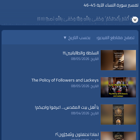
تفسير سورة النساء الآية 45-46
وَاللَّهُ أَعْلَمُ بِأَعْدَائِكُمْ ۚ وَكَفَىٰ بِاللَّهِ وَلِيًّا وَكَفَىٰ بِاللَّهِ نَصِيرًا ﴿٤٥﴾
مِنَ الَّذِينَ هَادُوا يُحَرِّفُونَ الْكَلِمَ عَنْ مَوَاضِعِهِ وَيَقُولُونَ سَمِعْنَا وَعَصَيْنَا وَاسْمَعْ غَيْرَ
مُسْمَعٍ وَرَاعِنَا لَيًّا بِأَلْسِنَتِهِمْ وَطَعْنًا فِي الدِّينِ ۚ وَلَوْ أَنَّهُمْ قَالُوا سَمِعْنَا وَأَطَعْنَا
تصفح مقاطع الفيديو:
بحسب التاريخ
▼
وَاسْمَعْ وَانْظُرْنَا لَكَانَ خَيْرًا لَهُمْ وَأَقْوَمَ وَلَٰكِنْ لَعَنَهُمُ اللَّهُ بِكُفْرِهِمْ فَلَا يُؤْمِنُونَ إِلَّا
قَلِيلًا ﴿٤٦﴾
السلطة والطالبانيين!!!
التاريخ: 08/05/2026
الشيخ يوسف مخارزة
الجمعة 27 جمادى الأولى 1443 هـ الموافق 31 كانون أول 2021م
The Policy of Followers and Lackeys
https://youtu.be/qYuRG98h7t4
التاريخ: 08/05/2026
قناة الواقية: انحياز إلى مبدأ الأمة
يا أهل بيت المقدس... اعرفوا واجبكم!
التاريخ: 08/04/2026
@قناة الواقية
#قناة_الواقية
www.alwaqiyah.tv | facebook.com/alwaqiyahtube | alwaqiyahtv@twitter
لماذا تحتفلون وتَفجُرُون؟!