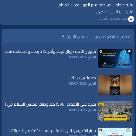
برقية عاجلة || "سيداو" مكر الغرب وغباء الحكام
للشيخ ابو انس الحصري
د محمد عفيف شديد
قناة الواقية: انحياز إلى مبدأ الأمة
تصفح مقاطع الفيديو:
بحسب التاريخ
▼
@قناة الواقية
شؤون الأمة : إيران تهدد وأمريكا تتردد... والمنطقة تنتظر الك
#قناة_الواقية
التاريخ: 08/08/2026
www.alwaqiyah.tv | facebook.com/alwaqiyahtv | alwaqiyahtv@twitter
الفئات:
برقيات عاجلة
كفوا عن ديننا!!
التاريخ: 08/07/2026
قنوات:
برامج الواقية
نظرة على الأحداث (596) مفاوضات مجلس السلام في القاهرة حول غزة
العلامات:
قناة
|
الواقية،
|
انحياز
|
إلى
|
مبدأ
|
الأمة،
|
المسجد
|
الأقصى،
|
بيت
|
التاريخ: 08/07/2026
المقدس،
|
حزب
|
التحرير،
|
الخلافة
|
الراشدة
|
البلايا
|
الحكام
|
القهر
|
سيداو
|
الأحوال الشخصية
|
السلطة الفلسطينية
|
محمود عباس
|
الأرض المباركة
|
الطلاق
|
المرأة
|
الحرية
|
الميراث
حوار الخميس: نحن الأمة... ولسنا طائفة من الطوائف!