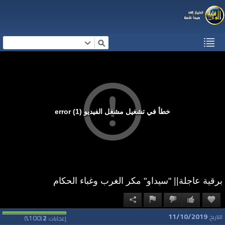
خطأ في تشغيل مشغل الفيديو (1) error
برقية عاجلة|| "سيداو" مكر الغرب وغباء الحكام
11/10/2019
100
2
التاريخ:
إعجابات:
(
%)