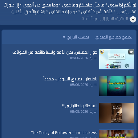
{وَالنَّجْمِ إِذَا هَوَى * مَا ضَلَّ صَاحِبُكُمْ وَمَا غَوَى * وَمَا يَنطِقُ عَنِ الْهَوَى * إِنْ هُوَ إِلاَّ
وَحْيٌ يُوحَى * عَلَّمَهُ شَدِيدُ الْقُوَى * ذُو مِرَّةٍ فَاسْتَوَى * وَهُوَ بِالأُفُقِ الأَعْلَى}
قناة الواقية: انحياز إلى مبدأ الأمة
#الواقية
#قناة_الواقية
تصفح مقاطع الفيديو:
بحسب التاريخ
▼
www.alwaqiyah.tv | facebook.com/alwaqiyahtv | alwaqiyahtv@twitter
الفئات:
حوار الخميس: نحن الأمة ولسنا طائفة من الطوائف
أرشيف الواقية
»
وما ينطق عن الهوى
التاريخ: 08/06/2026
قنوات:
برامج الواقية
باختصار... تمزيق السودان، مجدداً!
التاريخ: 08/06/2026
العلامات:
قناة،
|
الواقية
|
وما ينطق عن الهوى
|
الحديث
السلطة والطالبانيين!!!
التاريخ: 08/05/2026
The Policy of Followers and Lackeys