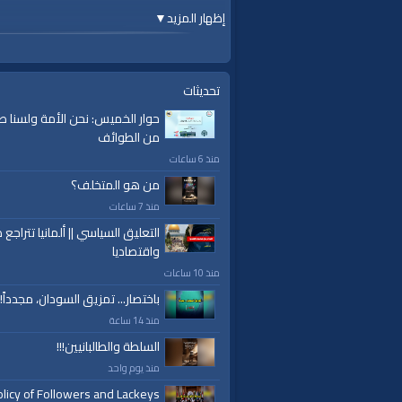
إظهار المزيد
▼
قناة الواقية: انحياز إلى مبدأ الأمة
#الواقية
تحديثات
#قناة_الواقية
حوار الخميس: نحن الأمة ولسنا ط
ok.com/alwaqiyahtv | alwaqiyahtv@twitter
من الطوائف
منذ 6 ساعات
الفئات:
حلقة على الهواء
من هو المتخلف؟
حلقة على الهواء
»
سلسلة نظام الإسلام
منذ 7 ساعات
التعليق السياسي || ألمانيا تتراجع ص
قنوات:
واقتصاديا
برامج الواقية
منذ 10 ساعات
العلامات:
قناة،
|
الواقية
|
النهضة
|
الحكم
|
العق
باختصار... تمزيق السودان، مجدداً!
منذ 14 ساعة
السلطة والطالبانيين!!!
منذ يوم واحد
licy of Followers and Lackeys