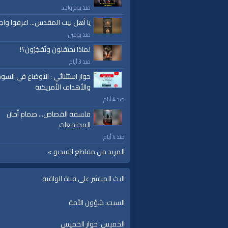
منذ يوم واحد
يا أهل بيت المقدس... اعرفوا واج
منذ يومين
لماذا تحتفلون وتَفجُرُون؟!
منذ 3 أيام
حوار استثنائي : الأوضاع في السود
والأهداف الأمريكية
منذ 4 أيام
فلسفة القصاص... صمام أمان
المجتمعات
منذ 4 أيام
المزيد من مقاطع الفيديو >
البث المباشر على قناة الواقية
السبت: شؤون الأمة
الخميس: حوار الخميس