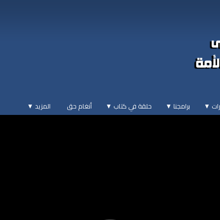
ات ▼
برامجنا ▼
حلقة في كتاب ▼
أنغام حق
المزيد
▼