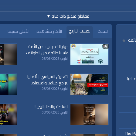
مقاطع فيديو ذات صلة
▼
بحسب التاريخ
لافـت
الأكثر مشاهدة
الأعلى تقييما
ائفة
www.alwaqiyah.tv | facebo
حوار الخميس: نحن الأمة
ولسنا طائفة من الطوائف
التاريخ: 08/06/2026
التعليق السياسي || ألمانيا
ناعيا
تتراجع صناعيا واقتصاديا
التاريخ: 08/06/2026
يدة
|
الإلحاد
|
القضاء والقدر
|
الدعوة الإسلامية
|
الحضارة الإسلامية
|
اتباع السنة
|
ال
السلطة والطالبانيين!!!
التاريخ: 08/05/2026
The Po