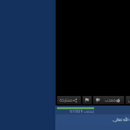
معجب
مشاركة
100
1
إعجابات:
(
%)
لله تعالى.