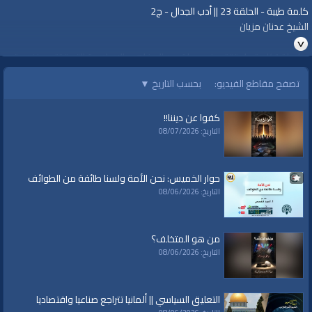
كلمة طيبة - الحلقة 23 || أدب الجدال - ج2
الشيخ عدنان مزيان
سلسلة "كلمة طيبة" تعرض جملة من المفاهيم الإسلامية التي ترتقي بنفسية
المسلم.
تصفح مقاطع الفيديو:
بحسب التاريخ
▼
https://youtu.be/iPnNz0Fwqfc
كفوا عن ديننا!!
التاريخ: 08/07/2026
لمشاهدة المزيد
https://www.alwaqiyah.tv/index.php/c/ramadan-kalimataiyeba-93/
حوار الخميس: نحن الأمة ولسنا طائفة من الطوائف
التاريخ: 08/06/2026
قناة الواقية: انحياز إلى مبدأ الأمة
@قناة الواقية
من هو المتخلف؟
#قناة_الواقية
التاريخ: 08/06/2026
www.alwaqiyah.tv | facebook.com/alwaqiyahtube | alwaqiyahtv@twitter
الفئات:
التعليق السياسي || ألمانيا تتراجع صناعيا واقتصاديا
شهر رمضان