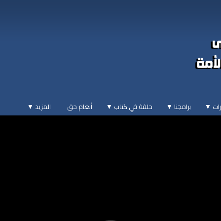
ات ▼
برامجنا ▼
حلقة في كتاب ▼
أنغام حق
المزيد
▼