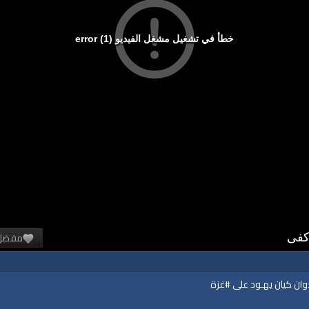
خطأ في تشغيل مشغل الفيديو (1) error
مفضل
كفى
دوان كيان يهـود على #غزة