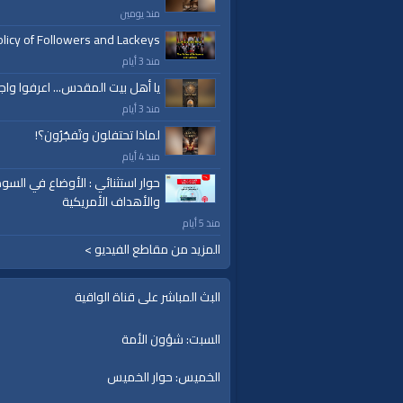
قنوات:
منذ يومين
برامج الواقية
licy of Followers and Lackeys
منذ 3 أيام
العلامات:
قناة
|
انحياز
|
مبدأ
|
المسجد
|
الخلافة
يا أهل بيت المقدس... اعرفوا واج
تلاوة
|
التغيير
|
النهضة
|
إقتصاد
|
طريق النجاح
|
منذ 3 أيام
لماذا تحتفلون وتَفجُرُون؟!
منذ 4 أيام
حوار استثنائي : الأوضاع في السود
والأهداف الأمريكية
منذ 5 أيام
المزيد من مقاطع الفيديو >
البث المباشر على قناة الواقية
السبت: شؤون الأمة
الخميس: حوار الخميس