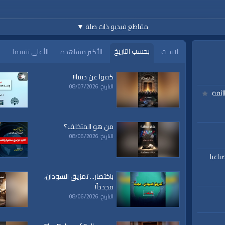
مقاطع فيديو ذات صلة
▼
https://www.youtube.c
بحسب التاريخ
لافـت
الأكثر مشاهدة
الأعلى تقييما
كفوا عن ديننا!!
التاريخ: 08/07/2026
ائفة
h
من هو المتخلف؟
التاريخ: 08/06/2026
ناعيا
باختصار... تمزيق السودان،
مجدداً!
التاريخ: 08/06/2026