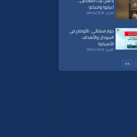
يا أهل بيت المقدس...
اعرفوا واجبكم!
التاريخ: 08/04/2026
|
خطب قوية
|
كلمة الحق
|
تفسير
|
حديث
|
قدس
|
تحليل سياسي
حوار استثنائي : الأوضاع في
السودان والأهداف
الأمريكية
التاريخ: 08/02/2026
>>