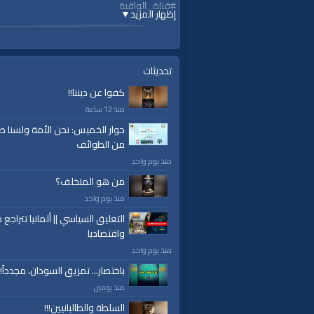
#قناة_الواقية
إظهار المزيد
▼
www.alwaqiyah.tv
لمتابعة المزيد من إنتاجات قناة الواقية
om/user/AlwaqiyahTV?sub_confirmation=1
تحديثات
كفوا عن ديننا!!
اشترك في القناة الرسمية على تليجرام:
منذ 12 ساعة
https://t.me/AlWaqiyahTV
حوار الخميس: نحن الأمة ولسنا ط
من الطوائف
الصفحة الرسمية لقناة الواقية على الفيسبوك
ttps://www.facebook.com/alwaqiyahtube
منذ يوم واحد
من هو المتخلف؟
الصفحة الرسمية على تويتر
منذ يوم واحد
https://twitter.com/AlwaqiyahTV
التعليق السياسي || ألمانيا تتراجع ص
واقتصاديا
منذ يوم واحد
قناة الواقية: انحياز إلى مبدأ الأمة
باختصار... تمزيق السودان، مجدداً!
الفئات:
منذ يومين
برقيات عاجلة
السلطة والطالبانيين!!!