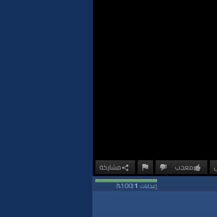
معجب
مشاركة
100
1
إعجابات:
(
%)