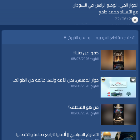
الحوار الحي: الوضع الراهن في السودان
مع الأستاذ محمد جامع
22/06/2017
| #قناة_الواقية : انحياز إلى مبدأ الأمة |
تصفح مقاطع الفيديو:
بحسب التاريخ
▼
الفئات:
حوارات
»
حوار الخميس
كفوا عن ديننا!!
العلامات:
الواقية،
|
قناة
|
الواقية
|
السودان
|
الوضع الراهن
التاريخ: 08/07/2026
حوار الخميس: نحن الأمة ولسنا طائفة من الطوائف
التاريخ: 08/06/2026
من هو المتخلف؟
التاريخ: 08/06/2026
التعليق السياسي || ألمانيا تتراجع صناعيا واقتصاديا