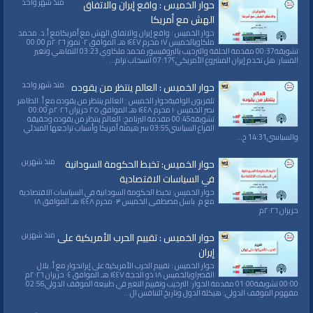
منذ شهر واحد
حوار الخميس : واقع إيران والاتفاق
الهش مع أمريكا
حوار الخميس : واقع إيران والاتفاق الهش مع أمريكامع أ.د. محمد
ملكاويالخميس ١٧ محرم ١٤٤٧ هـ الموافق ٠٢ تموز ٢٠٢٦م 00:00
تشويقة00:37 مقدمة الحلقة والترحيب بالبروفيسور محمد ملكاوي 03:23 التماهي وتغير
المسار: هل تخدم إيران المشروع الأمريكي؟07:17 انسحاب ترام...
منذ شهر واحد
حوار الخميس : العالم ينتظر من يقوده
تلفزيون الواقيةحوار الخميس : العالم ينتظر من يقوده مع أ. الطاهر
نصر الخميس ١٠ محرم ١٤٤٨ هـ الموافق ٢٥ حزيران ٢٠٢٦م 00:00
تشويقة00:45 مقدمة البرنامج: العالم ينتظر من يقوده وحقيقة
الفراغ السياسي03:55 سر هيمنة أمريكا وأسباب تراجعها المبدئي
والسياسي14:31 ح...
منذ شهرين
حوار الخميس: تخبط الحكومة السودانية
في السياسات الاقتصادية
حوار الخميس: تخبط الحكومة السودانية في السياسات الاقتصادية
مع م. باسل مصطفى الخميس ٠٣ محرم ١٤٤٨ هـ الموافق ١٨
حزيران ٢٠٢٦م
منذ شهرين
حوار الخميس : تقييم الحرب الأمريكية على
إيران
حوار الخميس : تقييم الحرب الأمريكية على إيرانحوار مع أ. بلال
القصراويالخميس ١٨ ذو الحجة ١٤٤٧ هـ الموافق ٠٤ حزيران ٢٠٢٦م
00:00 تشويقة01:00 مقدمة الحوار: الترحيب وتقييم التغير في طبيعة الموقف الدولي02:56
مفهوم الموقف الدولي: هيكلة الدول وتاريخ التنافس ال...