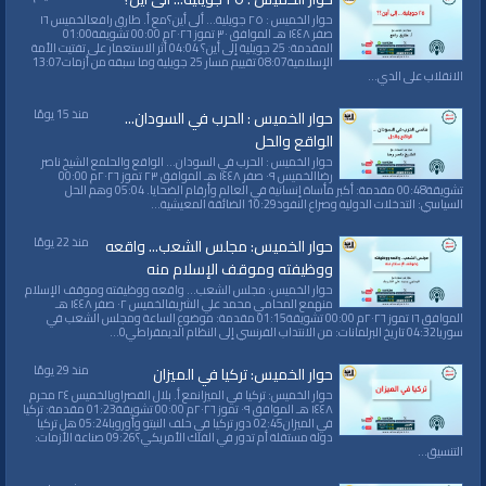
حوار الخميس : ٢٥ جويلية... ألى أين؟مع أ. طارق رافعالخميس ١٦
صفر ١٤٤٨ هـ الموافق ٣٠ تموز ٢٠٢٦م 00:00 تشويقة01:00
المقدمة: 25 جويلية إلى أين؟ 04:04 أثر الاستعمار على تفتيت الأمة
الإسلامية08:07 تقييم مسار 25 جويلية وما سبقه من أزمات13:07
الانقلاب على الدي...
منذ 15 يومًا
حوار الخميس : الحرب في السودان...
الواقع والحل
حوار الخميس : الحرب في السودان... الواقع والحلمع الشيخ ناصر
رضاالخميس ٠٩ صفر ١٤٤٨ هـ الموافق ٢٣ تموز ٢٠٢٦م 00:00
تشويقة00:48 مقدمة: أكبر مأساة إنسانية في العالم وأرقام الضحايا. 05:04 وهم الحل
السياسي: التدخلات الدولية وصراع النفوذ10:29 الضائقة المعيشية...
منذ 22 يومًا
حوار الخميس: مجلس الشعب... واقعه
ووظيفته وموقف الإسلام منه
حوار الخميس: مجلس الشعب... واقعه ووظيفته وموقف الإسلام
منهمع المحامي محمد علي الشريفالخميس ٠٢ صفر ١٤٤٨ هـ
الموافق ١٦ تموز ٢٠٢٦م 00:00 تشويقة01:15 مقدمة: موضوع الساعة ومجلس الشعب في
سوريا04:32 تاريخ البرلمانات: من الانتداب الفرنسي إلى النظام الديمقراطي0...
منذ 29 يومًا
حوار الخميس: تركيا في الميزان
حوار الخميس: تركيا في الميزانمع أ. بلال القصراويالخميس ٢٤ محرم
١٤٤٨ هـ الموافق ٠٩ تموز ٢٠٢٦م 00:00 تشويقة01:23 مقدمة: تركيا
في الميزان02:45 دور تركيا في حلف النيتو وأوروبا05:24 هل تركيا
دولة مستقلة أم تدور في الفلك الأمريكي؟09:26 صناعة الأزمات:
التنسيق...