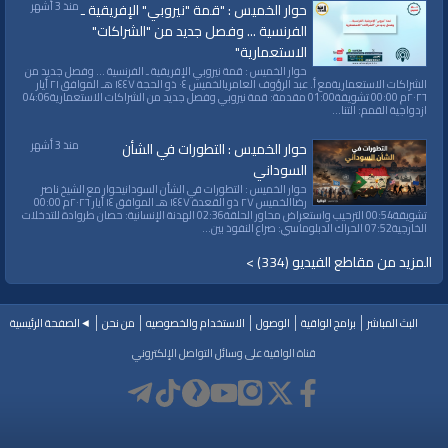
منذ 3 أشهر
حوار الخميس : "قمة "نيروبي" الإفريقية ـ
الفرنسية ... وفصل جديد من "الشراكات"
الاستعمارية"
حوار الخميس : قمة نيروبي الإفريقية ـ الفرنسية ... وفصل جديد من
الشراكات الاستعماريةمع أ. عبد الرؤوف العامريالخميس ٠٤ ذو الحجة ١٤٤٧ هـ الموافق ٢١ أيار
٢٠٢٦م 00:00 تشويقة01:00 مقدمة: قمة نيروبي وفصل جديد من الشراكات الاستعمارية04:06
ازدواجية القمم: التنا...
منذ 3 أشهر
حوار الخميس : التطورات في الشأن
السوداني
حوار الخميس : التطورات في الشأن السودانيحوار مع الشيخ ناصر
رضاالخميس ٢٧ ذو القعدة ١٤٤٧ هـ الموافق ١٤ أيار ٢٠٢٦م 00:00
تشويقة00:54 الترحيب واستعراض محاور الحلقة02:36 الهدنة الإنسانية: حصان طروادة للتدخلات
الخارجية07:52 الحراك الدبلوماسي: صراع النفوذ بين...
المزيد من مقاطع الفيديو (334) >
البث المباشر
برامج الواقية
الوصول
الاستخدام والخصوصيه
من نحن
◄الصفحة الرئيسية
قناة الواقية على وسائل التواصل الإلكتروني