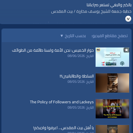
بالكبر والبغي تستعر صراعاتنا
خطبة جمعة للشيخ يوسف مخارزة / بيت المقدس
الجمعة 14 ربيع الآخر 1443 هـ الموافق 19 تشرين أول 2021م
https://youtu.be/xdK4XWWQ8f4
تصفح مقاطع الفيديو:
بحسب التاريخ
▼
قناة الواقية: انحياز إلى مبدأ الأمة
حوار الخميس: نحن الأمة ولسنا طائفة من الطوائف
التاريخ: 08/06/2026
@قناة الواقية
#قناة_الواقية
www.alwaqiyah.tv | facebook.com/alwaqiyahtube | alwaqiyahtv@twitter
السلطة والطالبانيين!!!
الفئات:
التاريخ: 08/05/2026
خطب ودروس
خطب ودروس
»
خطب جمعة
The Policy of Followers and Lackeys
قنوات:
التاريخ: 08/05/2026
برامج الواقية
العلامات:
قناة
|
الواقية،
|
انحياز
|
إلى
|
مبدأ
|
الأمة،
|
المسجد
|
الأقصى،
|
بيت
|
يا أهل بيت المقدس... اعرفوا واجبكم!
المقدس،
|
حزب
|
التحرير،
|
الخلافة
|
الراشدة
|
al waqiah
|
al waqiaa
|
al waqia
|