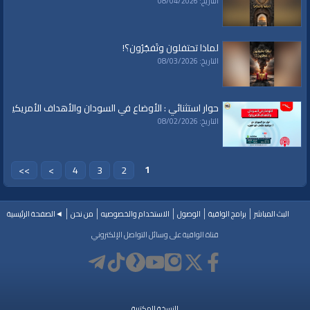
التاريخ: 08/04/2026
سياسة
|
حكم
|
إسلام
|
أناشيد
|
دروس
|
خطب قوية
|
كلمة الحق
|
تفسير
|
حديث
|
تلاوة
|
التغيير
|
النهضة
|
إقتصاد
|
طريق النجاح
|
كيف
|
how to
|
economy
|
islam
|
politics
لماذا تحتفلون وتَفجُرُون؟!
التاريخ: 08/03/2026
حوار استثنائي : الأوضاع في السودان والأهداف الأمريكية
التاريخ: 08/02/2026
1
>>
>
4
3
2
البث المباشر
برامج الواقية
الوصول
الاستخدام والخصوصيه
من نحن
◄الصفحة الرئيسية
قناة الواقية على وسائل التواصل الإلكتروني
النسخة المكتبية