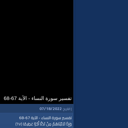
تفسير سورة النساء - الآية 67-68
07/18/2022
| التاريخ:
تفسير سورة النساء - الآية 67-68
وَإِذًا لَآتَيْنَاهُمْ مِنْ لَدُنَّا أَجْرًا عَظِيمًا ﴿٦٧﴾