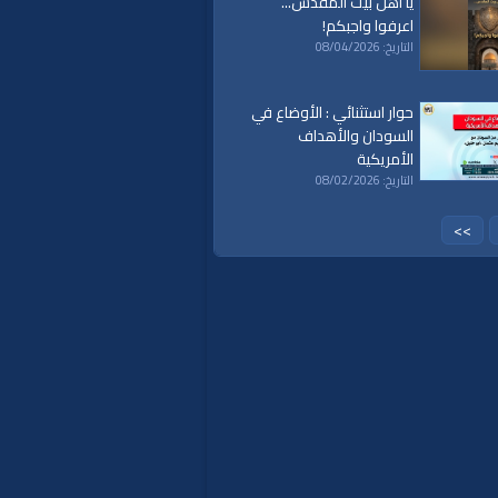
يا أهل بيت المقدس...
اعرفوا واجبكم!
التاريخ: 08/04/2026
حوار استثنائي : الأوضاع في
السودان والأهداف
الأمريكية
التاريخ: 08/02/2026
>>
a
|
al waqiaa
|
al waqia
|
سياسة
|
حكم
|
islam
|
politics
|
econom