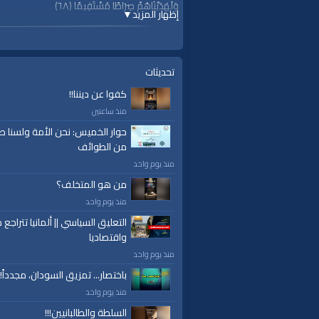
وَلَهَدَيْنَاهُمْ صِرَاطًا مُسْتَقِيمًا ﴿٦٨﴾
إظهار المزيد
▼
للشيخ يوسف مخارزة / بيت المقدس
الجمعة 16 ذو الحجة 1443 هـ الموافق 15 تموز 2022م
تحديثات
https://youtu.be/zu-1nlDGFQk
كفوا عن ديننا!!
منذ ساعتين
#قناة_الواقية
www.alwaqiyah.tv
حوار الخميس: نحن الأمة ولسنا ط
من الطوائف
لمتابعة المزيد من إنتاجات قناة الواقية
منذ يوم واحد
om/user/AlwaqiyahTV?sub_confirmation=1
من هو المتخلف؟
منذ يوم واحد
اشترك في القناة الرسمية على تليجرام:
التعليق السياسي || ألمانيا تتراجع ص
https://t.me/AlWaqiyahTV
واقتصاديا
منذ يوم واحد
الصفحة الرسمية لقناة الواقية على الفيسبوك
ttps://www.facebook.com/alwaqiyahtube
باختصار... تمزيق السودان، مجدداً!
منذ يوم واحد
الصفحة الرسمية على تويتر
السلطة والطالبانيين!!!