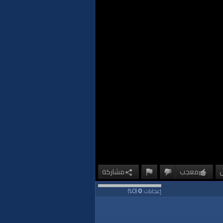
معجب
مشاركة
0
0
إعجابات:
(
%)