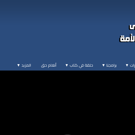
ات ▼
برامجنا ▼
حلقة في كتاب ▼
أنغام حق
المزيد
▼