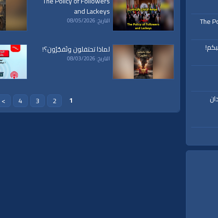
The Policy of Followers
and Lackeys
The Po
التاريخ: 08/05/2026
بكم!
لماذا تحتفلون وتَفجُرُون؟!
التاريخ: 08/03/2026
ان
1
>
4
3
2
ة،
|
المسجد
|
الأقصى،
|
بيت
|
المقدس،
|
حزب
|
التحرير،
|
الخلافة
|
الراشدة
|
l waqiah
ق
|
تفسير
|
حديث
|
تلاوة
|
التغيير
|
النهضة
|
إقتصاد
|
طريق النجاح
|
كيف
|
how to
|
y