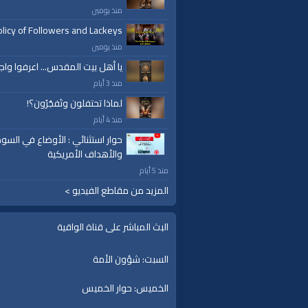
https://twitter.com/AlwaqiyahTV
منذ يومين
licy of Followers and Lackeys
قناة الواقية: انحياز إلى مبدأ الأمة
منذ يومين
يا أهل بيت المقدس... اعرفوا واج
الفئات:
منذ 3 أيام
خطب ودروس
خطب ودروس
»
خطب جمعة
لماذا تحتفلون وتَفجُرُون؟!
منذ 4 أيام
قنوات:
حوار استثنائي : الأوضاع في السود
برامج الواقية
والأهداف الأمريكية
منذ 5 أيام
العلامات:
قناة
|
الواقية،
|
انحياز
|
إلى
|
مبدأ
|
الأم
إسلام
|
أناشيد
|
دروس
|
خطب قوية
|
كلمة الح
المزيد من مقاطع الفيديو >
البث المباشر على قناة الواقية
السبت: شؤون الأمة
الخميس: حوار الخميس