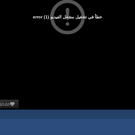
خطأ في تشغيل مشغل الفيديو (1) error
مفضل