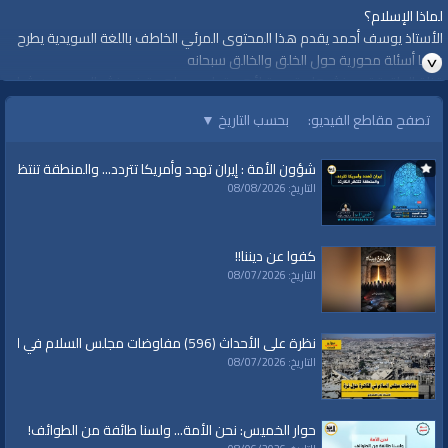
لماذا الإسلام؟
الأستاذ يوسف أحمد يقدم هذا المحتوى المرئي الخاطف باللغة السويدية يطرح
فيها أسئلة محورية حول الخلق والخالق سبحانه
قناة الواقية تعيد نشرها مترجمة لأهميتها، ومساهمة في نشر الوعي بين شباب
الأمة.
تصفح مقاطع الفيديو:
بحسب التاريخ
▼
لمشاهدة المزيد
شؤون الأمة : إيران تهدد وأمريكا تتردد... والمنطقة تنتظر الك
https://www.youtube.com/watch?v=PB-
التاريخ: 08/08/2026
ZsdbKN9w&list=PLkxwrHhqWFA4Tb8Yn6x723Q0aVDYLgqka
#Shorts
كفوا عن ديننا!!
#قناة_الواقية
التاريخ: 08/07/2026
www.alwaqiyah.tv
لمتابعة المزيد من إنتاجات قناة الواقية
نظرة على الأحداث (596) مفاوضات مجلس السلام في القاهرة حول غزة
https://www.youtube.com/user/AlwaqiyahTV?sub_confirmation=1
التاريخ: 08/07/2026
اشترك في القناة الرسمية على تليجرام:
حوار الخميس: نحن الأمة... ولسنا طائفة من الطوائف!
https://t.me/AlWaqiyahTV