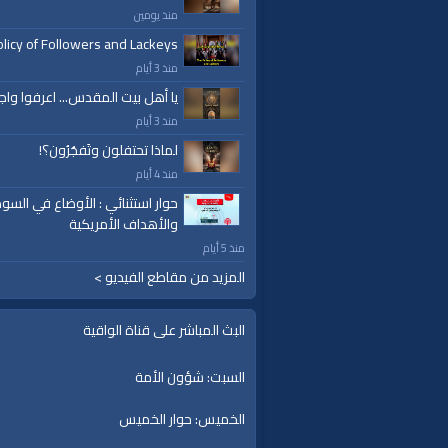
برامج الواقية
منذ يومين
licy of Followers and Lackeys
العلامات:
#video
|
#subscribe
|
#youtube
|
ق
منذ 3 أيام
يا أهل بيت المقدس... اعرفوا واج
منذ 3 أيام
لماذا تحتفلون وتَفجُرُون؟!
منذ 4 أيام
حوار استثنائي : الأوضاع في السود
والأهداف الأمريكية
منذ 5 أيام
المزيد من مقاطع الفيديو >
البث المباشر على قناة الواقية
السبت: شؤون الأمة
الخميس: حوار الخميس