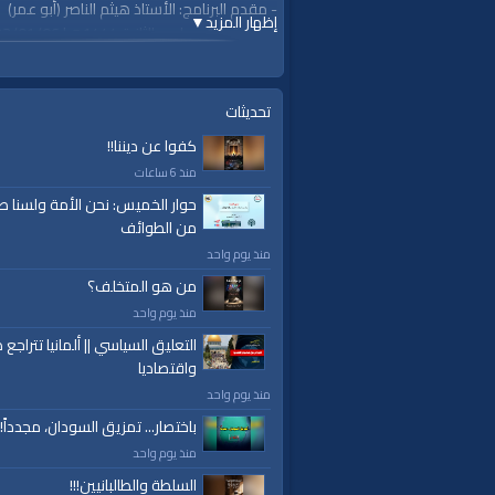
- مقدم البرنامج: الأستاذ هيثم الناصر (أبو عمر)
إظهار المزيد
▼
الجمعة، 13 جمادى الثانية 1444هـ| 2023/01/06م
https://youtu.be/SVTM0uXuoRw
===========================
#قناة_الواقية
تحديثات
www.alwaqiyah.tv
كفوا عن ديننا!!
لمتابعة المزيد من إنتاجات قناة الواقية
منذ 6 ساعات
https://www.youtube.com/user/Alwaqiya...
اشترك في القناة الرسمية على تليجرام:
حوار الخميس: نحن الأمة ولسنا ط
من الطوائف
https://t.me/AlWaqiyahTV
الصفحة الرسمية لقناة الواقية على الفيسبوك
منذ يوم واحد
ttps://www.facebook.com/alwaqiyahtube
من هو المتخلف؟
الصفحة الرسمية على تويتر
منذ يوم واحد
https://twitter.com/AlwaqiyahTV
التعليق السياسي || ألمانيا تتراجع ص
قناة الواقية: انحياز إلى مبدأ الأمة
واقتصاديا
الفئات:
منذ يوم واحد
نظرة على الأحداث
باختصار... تمزيق السودان، مجدداً!
البث المباشر
منذ يوم واحد
السلطة والطالبانيين!!!
قنوات: