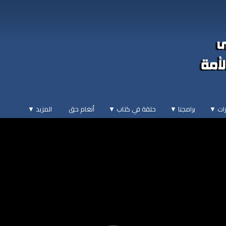
ات ▼
برامجنا ▼
حلقة في كتاب ▼
أنغام حق
المزيد
▼