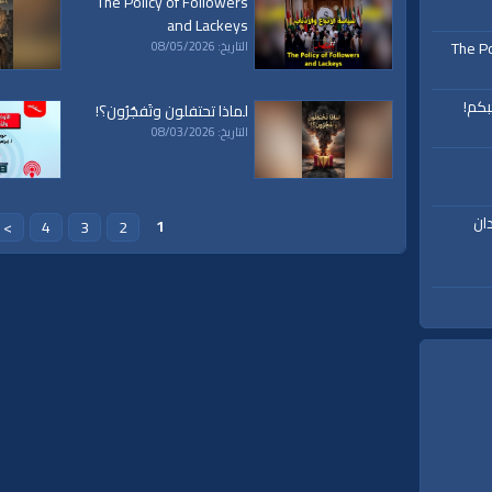
The Policy of Followers
and Lackeys
The Po
التاريخ: 08/05/2026
ناة الواقية
بكم!
لماذا تحتفلون وتَفجُرُون؟!
التاريخ: 08/03/2026
ان
1
>
4
3
2