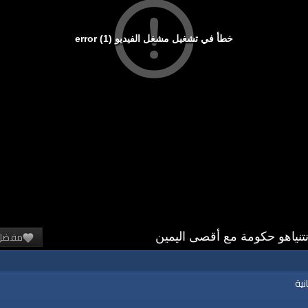
خطأ في تشغيل مشغل الفيديو (1) error
مفضل