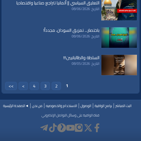
التعليق السياسي || ألمانيا تتراجع صناعيا واقتصاديا
الفئات:
التاريخ: 08/06/2026
نظرة على الأحداث
البث المباشر
قنوات:
باختصار... تمزيق السودان، مجدداً!
برامج الواقية
التاريخ: 08/06/2026
العلامات:
#video
|
#subscribe
|
#youtube
|
قناة الواقية
السلطة والطالبانيين!!!
التاريخ: 08/05/2026
1
>>
>
4
3
2
البث المباشر
برامج الواقية
الوصول
الاستخدام والخصوصيه
من نحن
◄الصفحة الرئيسية
قناة الواقية على وسائل التواصل الإلكتروني