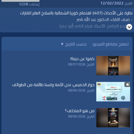
12/02/2022
0
0
التاريخ:
إعجابات:
(
%)
نظرة على الأحداث (407): اهتمام كوريا الشمالية بالسلاح العابر للقارات
- ضيف اللقاء: الدكتور عبد الله ناصر
- مقدم البرنامج: الأستاذ هيثم الناصر (أبو عمر)
الجمعة، 08 من جمادى الأولى 1444هـ الموافق 02 كانون أول/ ديسمبر
2022م
تصفح مقاطع الفيديو:
بحسب التاريخ
▼
https://youtu.be/XtqZ_z6pvog
===========================
كفوا عن ديننا!!
#قناة_الواقية
التاريخ: 08/07/2026
www.alwaqiyah.tv
لمتابعة المزيد من إنتاجات قناة الواقية
https://www.youtube.com/user/Alwaqiya...
حوار الخميس: نحن الأمة ولسنا طائفة من الطوائف
اشترك في القناة الرسمية على تليجرام:
التاريخ: 08/06/2026
https://t.me/AlWaqiyahTV
الصفحة الرسمية لقناة الواقية على الفيسبوك
https://www.facebook.com/alwaqiyahtube
من هو المتخلف؟
الصفحة الرسمية على تويتر
التاريخ: 08/06/2026
https://twitter.com/AlwaqiyahTV
قناة الواقية: انحياز إلى مبدأ الأمة