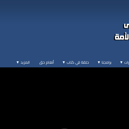
ات ▼
برامجنا ▼
حلقة في كتاب ▼
أنغام حق
المزيد
▼