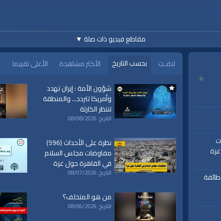
https://www.youtube.com/playlist?li
مقاطع فيديو ذات صلة
▼
س ليصلكم الجديد دائمًا، ونرحب بأسئلتكم واقتراحاتكم وآرائكم في التعليقات :::
بحسب التاريخ
لافـت
الأكثر مشاهدة
الأعلى تقييما
شؤون الأمة : إيران تهدد
وأمريكا تتردد... والمنطقة
https://www.youtube.c
تنتظر الكارثة
التاريخ: 08/08/2026
اوضات
نظرة على الأحداث (596)
h
غزة
مفاوضات مجلس السلام
في القاهرة حول غزة
التاريخ: 08/07/2026
 طائفة
من هو المتخلف؟
التاريخ: 08/06/2026