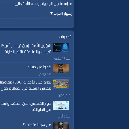
م. إسماعيل الوحواح رحمه الله تعالى
إظهار المزيد
▼
لمشاهدة المزيد من درر م. إسماعيل الوحواح
st=PLkxwrHhqWFA4hAcv06q_HVogCnnaSsvDT
=================
::: لا تنسوا الاشتراك في القناة وتفعيل زر الجر
تحديثات
#قناة_الواقية
شؤون الأمة : إيران تهدد وأمريكا
www.alwaqiyah.tv
تتردد... والمنطقة تنتظر الكارثة
لمتابعة المزيد من إنتاجات قناة الواقية
منذ 17 ساعة
om/user/AlwaqiyahTV?sub_confirmation=1
كفوا عن ديننا!!
اشترك في القناة الرسمية على تليجرام:
https://t.me/AlWaqiyahTV
منذ يومين
الصفحة الرسمية لقناة الواقية على الفيسبوك
نظرة على الأحداث (596) مف
ttps://www.facebook.com/alwaqiyahtube
مجلس السلام في القاهرة حول 
الصفحة الرسمية على تويتر
منذ يومين
https://twitter.com/AlwaqiyahTV
حوار الخميس: نحن الأمة... ولسنا
قناة الواقية: انحياز إلى مبدأ الأمة
من الطوائف!
الفئات:
منذ 3 أيام
Other Languages
من هو المتخلف؟