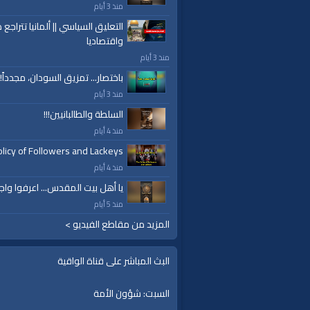
glish
»
English Content
»
Other Languages
منذ 3 أيام
برقيات عاجلة
التعليق السياسي || ألمانيا تتراجع ص
واقتصاديا
قنوات:
برامج الواقية
منذ 3 أيام
باختصار... تمزيق السودان، مجدداً!
العلامات:
#video
|
#subscribe
|
#youtube
منذ 3 أيام
السلطة والطالبانيين!!!
منذ 4 أيام
licy of Followers and Lackeys
منذ 4 أيام
يا أهل بيت المقدس... اعرفوا واج
منذ 5 أيام
المزيد من مقاطع الفيديو >
البث المباشر على قناة الواقية
السبت: شؤون الأمة