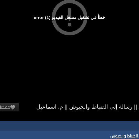
خطأ في تشغيل مشغل الفيديو (1) error
مفضل
A Message to the Army Officers || رسالة إلى الضباط والجيوش || م. اسماعيل