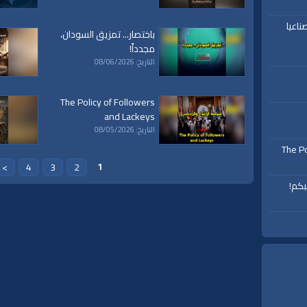
Translations En
ناعيا
باختصار... تمزيق السودان،
مجدداً!
التاريخ: 08/06/2026
The Policy of Followers
and Lackeys
التاريخ: 08/05/2026
The Po
1
>
4
3
2
بكم!