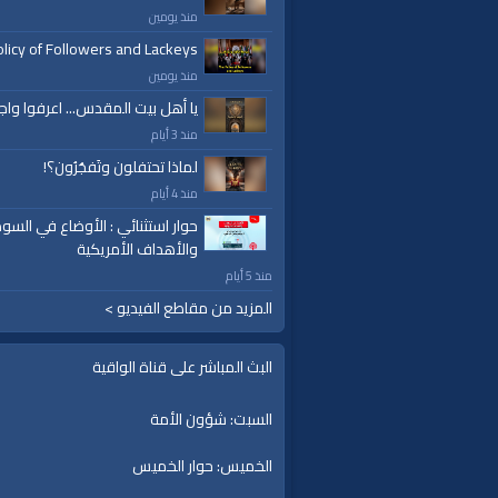
قناة الواقية: انحياز إلى مبدأ الأمة
منذ يومين
الفئات:
licy of Followers and Lackeys
خطب ودروس
منذ يومين
خطب ودروس
»
خطب جمعة
يا أهل بيت المقدس... اعرفوا واج
منذ 3 أيام
قنوات:
برامج الواقية
لماذا تحتفلون وتَفجُرُون؟!
منذ 4 أيام
العلامات:
قناة
|
الواقية،
|
انحياز
|
إلى
|
مبدأ
|
الأم
حوار استثنائي : الأوضاع في السود
إسلام
|
أناشيد
|
دروس
|
خطب قوية
|
كلمة الح
والأهداف الأمريكية
منذ 5 أيام
المزيد من مقاطع الفيديو >
البث المباشر على قناة الواقية
السبت: شؤون الأمة
الخميس: حوار الخميس