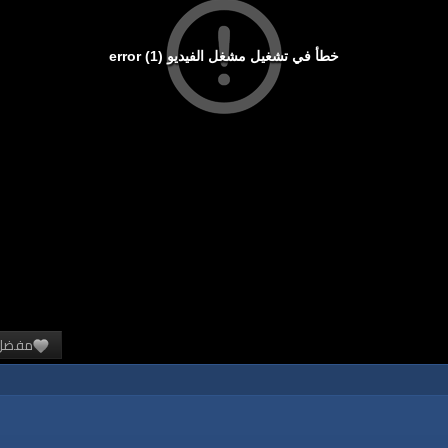
خطأ في تشغيل مشغل الفيديو (1) error
مفضل