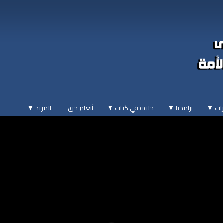
ات ▼
برامجنا ▼
حلقة في كتاب ▼
أنغام حق
المزيد
▼