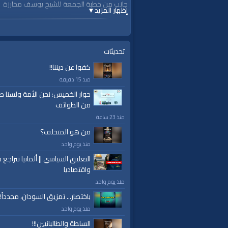
جانب من خطبة الجمعة للشيخ يوسف مخارزة
إظهار المزيد
▼
الجمعة 25 ذو القعدة 1443 هـ الموافق 24 حزيران 2022م
https://youtu.be/6FV_lCQEeiI
#قناة_الواقية
تحديثات
www.alwaqiyah.tv
كفوا عن ديننا!!
منذ 15 دقيقة
لمتابعة المزيد من إنتاجات قناة الواقية
om/user/AlwaqiyahTV?sub_confirmation=1
حوار الخميس: نحن الأمة ولسنا ط
من الطوائف
اشترك في القناة الرسمية على تليجرام:
منذ 23 ساعة
https://t.me/AlWaqiyahTV
من هو المتخلف؟
منذ يوم واحد
الصفحة الرسمية لقناة الواقية على الفيسبوك
التعليق السياسي || ألمانيا تتراجع ص
ttps://www.facebook.com/alwaqiyahtube
واقتصاديا
منذ يوم واحد
الصفحة الرسمية على تويتر
https://twitter.com/AlwaqiyahTV
باختصار... تمزيق السودان، مجدداً!
منذ يوم واحد
السلطة والطالبانيين!!!