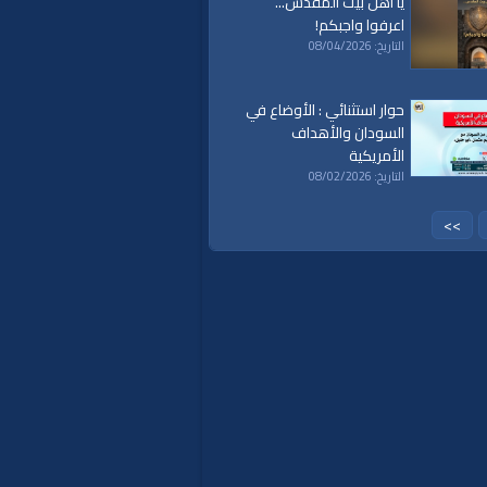
يا أهل بيت المقدس...
اعرفوا واجبكم!
التاريخ: 08/04/2026
حوار استثنائي : الأوضاع في
السودان والأهداف
الأمريكية
التاريخ: 08/02/2026
a
|
al waqiaa
|
al waqia
|
سياسة
|
حكم
|
>>
islam
|
politics
|
econom