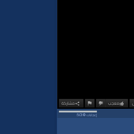
معجب
مشاركة
0
0
إعجابات:
(
%)