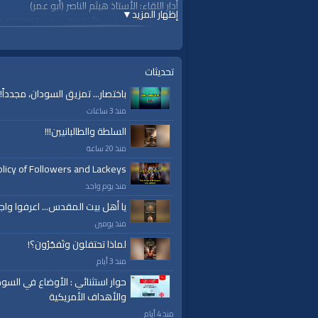
أدار اللقاء: الأستاذ هيثم الناصر (أبو عمر)
إظهار المزيد
▼
الجمعة، 06 جمادى الأولى 1443هـ| 2021/12/10م
https://youtu.be/yR82vO37rCY
قناة الواقية: انحياز إلى مبدأ الأمة
تحديثات
ok.com/alwaqiyahtv | alwaqiyahtv@twitter
باختصار... تمزيق السودان، مجدداً!
#روسيا
منذ 3 ساعات
#أوكرانيا
#أمركيا
السلطة والطالبانيين!!!
#بايدن
منذ 20 ساعة
#القرم
licy of Followers and Lackeys
#بوتين
منذ يوم واحد
#الحرب
يا أهل بيت المقدس... اعرفوا واج
الفئات:
منذ يومين
نظرة على الأحداث
لماذا تحتفلون وتَفجُرُون؟!
منذ 3 أيام
قنوات:
حوار استثنائي : الأوضاع في السود
برامج الواقية
والأهداف الأمريكية
العلامات:
قناة
|
الواقية،
|
انحياز
|
إلى
|
مبدأ
|
الأم
منذ 4 أيام