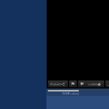
معجب
مشاركة
0
0
إعجابات:
(
%)