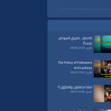
باختصار... تمزيق السودان،
مجدداً!
التاريخ: 08/06/2026
The Policy of Followers
and Lackeys
التاريخ: 08/05/2026
لماذا تحتفلون وتَفجُرُون؟!
التاريخ: 08/03/2026
a
|
al waqiaa
|
al waqia
|
سياسة
|
حكم
|