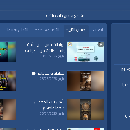
مقاطع فيديو ذات صلة
▼
بحسب التاريخ
لافـت
الأكثر مشاهدة
الأعلى تقييما
www.alwaqiyah.tv | facebo
حوار الخميس: نحن الأمة
ولسنا طائفة من الطوائف
التاريخ: 08/06/2026
The Po
السلطة والطالبانيين!!!
التاريخ: 08/05/2026
بكم!
يا أهل بيت المقدس...
اعرفوا واجبكم!
التاريخ: 08/04/2026
ان
ة،
|
المسجد
|
الأقصى،
|
بيت
|
المقدس،
|
حزب
|
التحرير،
|
الخلافة
|
الراشدة
|
l waqiah