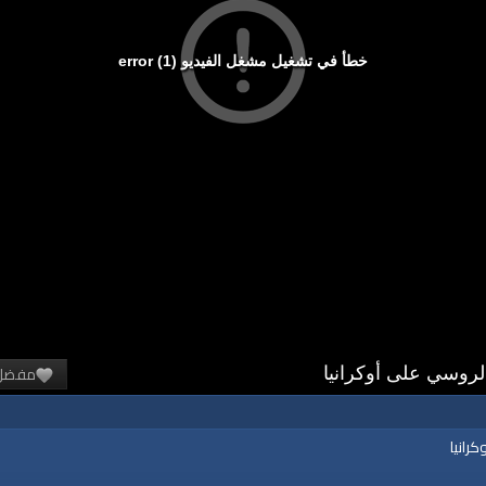
خطأ في تشغيل مشغل الفيديو (1) error
مفضل