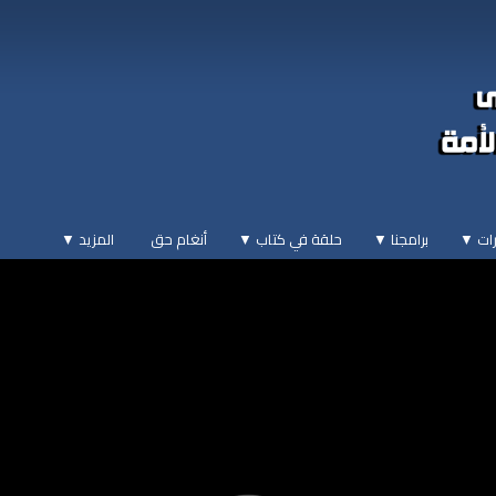
ات ▼
برامجنا ▼
حلقة في كتاب ▼
أنغام حق
المزيد
▼