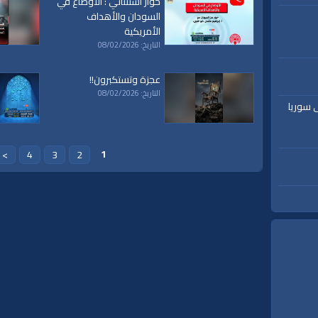
حوار استثنائي : الأوضاع في
ق
|
تفسير
|
حديث
|
تلاوة
|
التغيير
|
النهضة
|
إقتصاد
|
طريق النجاح
|
كيف
|
how to
|
y
السودان والأهداف
الأمريكية
التاريخ: 08/02/2026
عجزة وتستكبرون!!
التاريخ: 08/02/2026
ى سوريا
1
>
4
3
2