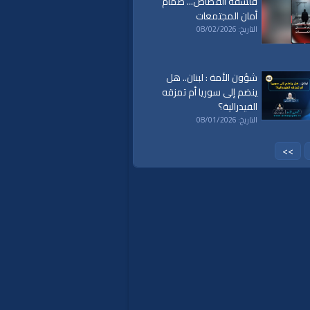
فلسفة القصاص... صمام
islam
|
politics
|
econom
أمان المجتمعات
التاريخ: 08/02/2026
شؤون الأمة : لبنان.. هل
ينضم إلى سوريا أم تمزقه
الفيدرالية؟
التاريخ: 08/01/2026
>>