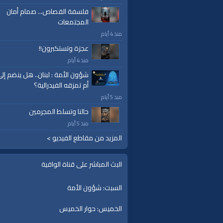
إسلام
|
أناشيد
|
دروس
|
خطب قوية
|
كلمة الح
فلسفة القصاص... صمام أمان
المجتمعات
منذ 4 أيام
عجزة وتستكبرون!!
منذ 4 أيام
شؤون الأمة : لبنان.. هل ينضم إل
أم تمزقه الفيدرالية؟
منذ 5 أيام
حالنا وتسلط المجرمين
منذ 5 أيام
المزيد من مقاطع الفيديو >
البث المباشر على قناة الواقية
السبت: شؤون الأمة
الخميس: حوار الخميس