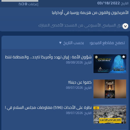
03/18/2022
0
0
التاريخ:
إعجابات:
(
%)
الأمريكيون واثقون من هزيمة روسيا في أوكرانيا
التعليق السياسي الأسبوعي من المسجد الأقصى المبارك
للمفكر السياسي الأستاذ أحمد الخطواني
تصفح مقاطع الفيديو:
بحسب التاريخ
▼
الأربعاء، 13 شعبان 1443هـ الموافق 16 آذار/مارس 2022 مـ
https://youtu.be/tMsjPZm-47Q
شؤون الأمة : إيران تهدد وأمريكا تتردد... والمنطقة تنتظر الك
#قناة_الواقية
التاريخ: 08/08/2026
www.alwaqiyah.tv
لمتابعة المزيد من إنتاجات قناة الواقية
كفوا عن ديننا!!
https://www.youtube.com/user/AlwaqiyahTV?sub_confirmation=1
التاريخ: 08/07/2026
اشترك في القناة الرسمية على تليجرام:
نظرة على الأحداث (596) مفاوضات مجلس السلام في القاهرة حول غزة
https://t.me/AlWaqiyahTV
التاريخ: 08/07/2026
الصفحة الرسمية لقناة الواقية علي الفيسبوك
https://www.facebook.com/alwaqiyahtube