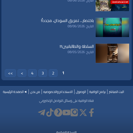
التاريخ: 08/06/2026
تلاوة
|
التغيير
|
النهضة
|
إقتصاد
|
طريق النجاح
|
كيف
|
how to
|
economy
|
islam
|
politics
باختصار... تمزيق السودان، مجدداً!
التاريخ: 08/06/2026
السلطة والطالبانيين!!!
التاريخ: 08/05/2026
1
>>
>
4
3
2
البث المباشر
برامج الواقية
الوصول
الاستخدام والخصوصيه
من نحن
◄الصفحة الرئيسية
قناة الواقية على وسائل التواصل الإلكتروني
النسخة المكتبية