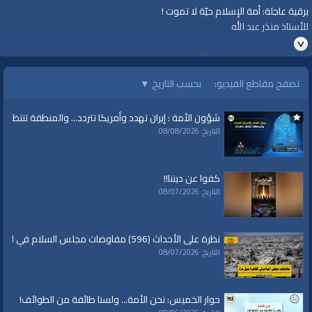
برقية عاجلة: أمة الإسلام حيّة لا تموت !
للأستاذ منذر عبد الله
قناة الواقية: انحياز إلى مبدأ الأمة
تصفح مقاطع الفيديو:
بحسب التاريخ
▼
@قناة الواقية
#قناة_الواقية
شؤون الأمة : إيران تهدد وأمريكا تتردد... والمنطقة تنتظر الك
www.alwaqiyah.tv | facebook.com/alwaqiyahtv | alwaqiyahtv@twitter
التاريخ: 08/08/2026
الفئات:
برقيات عاجلة
كفوا عن ديننا!!
قنوات:
التاريخ: 08/07/2026
برامج الواقية
العلامات:
قناة
|
الواقية
|
برقية عاجلة
|
منذر عبد الله
|
حزب التحرير
|
مذبحة
نظرة على الأحداث (596) مفاوضات مجلس السلام في القاهرة حول غزة
نيوزيلاندا
|
مصر
|
فلسطين
|
الدنمارك
|
البرلمان الدنماركي
التاريخ: 08/07/2026
حوار الخميس: نحن الأمة... ولسنا طائفة من الطوائف!