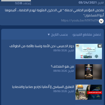
03/24/2021
0
0
التاريخ:
إعجابات:
(
%)
ملخص المؤتمر الختامي لحملة " في الذكرى المئوية لهدم الخلافة... أقيموها
أيها المسلمون"
https://youtu.be/hTRT4tTRF4s
الواقية
#أقيموا_الخلافة
تصفح مقاطع الفيديو:
بحسب التاريخ
▼
#ReturnTheKhilafah
#YenidenHilafet
حوار الخميس: نحن الأمة ولسنا طائفة من الطوائف
#خلافت_کو_قائم_کرو
التاريخ: 08/06/2026
www.alwaqiyah.tv
للمزيد نرجو زيارة صفحة الحملة:
من هو المتخلف؟
http://www.hizb-uttahrir.info/ar/index.php/hizb-campaigns/72581.html
التاريخ: 08/06/2026
التعليق السياسي || ألمانيا تتراجع صناعيا واقتصاديا
قناة الواقية: انحياز إلى مبدأ الأمة
التاريخ: 08/06/2026
@قناة الواقية
#قناة_الواقية