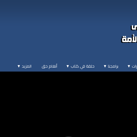
ات ▼
برامجنا ▼
حلقة في كتاب ▼
أنغام حق
المزيد
▼