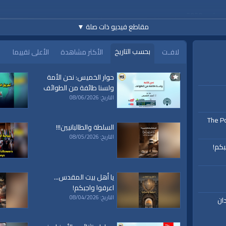
مقاطع فيديو ذات صلة
▼
بحسب التاريخ
لافـت
الأكثر مشاهدة
الأعلى تقييما
حوار الخميس: نحن الأمة
www.alwaqiyah.tv | facebook
ولسنا طائفة من الطوائف
التاريخ: 08/06/2026
The Po
السلطة والطالبانيين!!!
التاريخ: 08/05/2026
بكم!
ة،
|
المسجد
|
الأقصى،
|
بيت
|
المقدس،
|
حزب
|
التحرير،
|
الخلافة
يا أهل بيت المقدس...
|
الراشدة
|
l waqiah
ق
|
تفسير
|
حديث
|
تلاوة
|
التغيير
|
النهضة
|
إقتصاد
|
اعرفوا واجبكم!
طريق النجاح
|
كيف
|
how to
|
y
التاريخ: 08/04/2026
ان