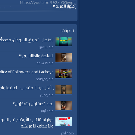
https://youtu.be/t92z-OGyypg
إظهار المزيد
▼
الجمعة 08 صفر 1442 هـ الموافق 25 أيلول / سبتمبر 2020م
قناة الواقية: انحياز إلى مبدأ الأمة
تحديثات
@قناة الواقية
باختصار... تمزيق السودان، مجدداً!
#قناة_الواقية
منذ ساعتين
.com/alwaqiyahtube | alwaqiyahtv@twitter
السلطة والطالبانيين!!!
الفئات:
منذ 19 ساعة
خطب ودروس
licy of Followers and Lackeys
خطب ودروس
»
دروس منوعة
منذ يوم واحد
قنوات:
يا أهل بيت المقدس... اعرفوا واج
برامج الواقية
منذ يومين
لماذا تحتفلون وتَفجُرُون؟!
العلامات:
قناة
|
الواقية،
|
انحياز
|
إلى
|
مبدأ
|
الأم
منذ 3 أيام
إسلام
|
أناشيد
|
دروس
|
خطب قوية
|
كلمة الح
حوار استثنائي : الأوضاع في السود
والأهداف الأمريكية
منذ 4 أيام