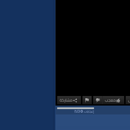
معجب
مشاركة
0
0
إعجابات:
(
%)