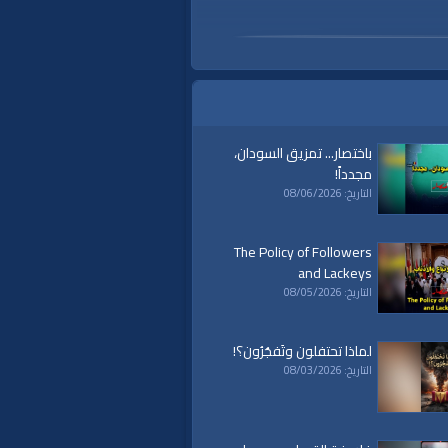
باختصار... تمزيق السودان،
مجدداً!
التاريخ: 08/06/2026
The Policy of Followers
and Lackeys
التاريخ: 08/05/2026
a
|
al waqiaa
|
al waqia
|
سياسة
|
حكم
لماذا تحتفلون وتَفجُرُون؟!
|
islam
|
politics
|
econom
التاريخ: 08/03/2026