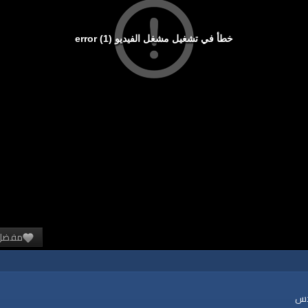
خطأ في تشغيل مشغل الفيديو (1) error
مفضل
دس