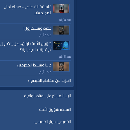
فلسفة القصاص... صمام أمان
المجتمعات
منذ 4 أيام
عجزة وتستكبرون!!
منذ 4 أيام
شؤون الأمة : لبنان.. هل ينضم إل
أم تمزقه الفيدرالية؟
منذ 5 أيام
حالنا وتسلط المجرمين
منذ 5 أيام
المزيد من مقاطع الفيديو >
البث المباشر على قناة الواقية
السبت: شؤون الأمة
الخميس: حوار الخميس