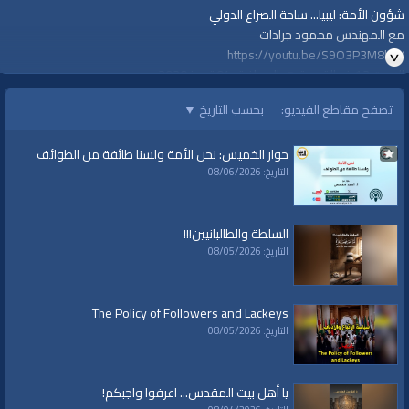
شؤون الأمة: ليبيا... ساحة الصراع الدولي
مع المهندس محمود جرادات
https://youtu.be/S9O3P3M8bkY
السبت 13 ذو القعدة هـ الموافق 04 تموز 2020م.
تصفح مقاطع الفيديو:
بحسب التاريخ
▼
قناة الواقية: انحياز إلى مبدأ الأمة
حوار الخميس: نحن الأمة ولسنا طائفة من الطوائف
@قناة الواقية
التاريخ: 08/06/2026
#قناة_الواقية
www.alwaqiyah.tv | facebook.com/alwaqiyahtube | alwaqiyahtv@twitter
الفئات:
السلطة والطالبانيين!!!
حوارات
التاريخ: 08/05/2026
حوارات
»
شؤون الأمة
قنوات:
The Policy of Followers and Lackeys
برامج الواقية
التاريخ: 08/05/2026
العلامات:
قناة
|
الواقية،
|
انحياز
|
إلى
|
مبدأ
|
الأمة،
|
المسجد
|
الأقصى،
|
بيت
|
المقدس،
|
حزب
|
التحرير،
|
الخلافة
|
الراشدة
|
al waqiah
|
al waqiaa
|
al waqia
|
يا أهل بيت المقدس... اعرفوا واجبكم!
سياسة
|
حكم
|
إسلام
|
أناشيد
|
دروس
|
خطب قوية
|
كلمة الحق
|
تفسير
|
حديث
|