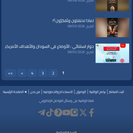
التاريخ: 08/04/2026
تلاوة
|
التغيير
|
النهضة
|
إقتصاد
|
طريق النجاح
|
كيف
|
how to
|
economy
|
islam
|
politics
لماذا تحتفلون وتَفجُرُون؟!
التاريخ: 08/03/2026
حوار استثنائي : الأوضاع في السودان والأهداف الأمريكية
التاريخ: 08/02/2026
1
>>
>
4
3
2
البث المباشر
برامج الواقية
الوصول
الاستخدام والخصوصيه
من نحن
◄الصفحة الرئيسية
قناة الواقية على وسائل التواصل الإلكتروني
النسخة المكتبية