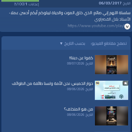
06/03/2017
100
1
التاريخ:
إعجابات:
(
%)
سلسلة اللهم إني صائم: الذي خلق الموت والحياة ليبلوكم أيكم أحسن عملا-
الأستاذ بلال القصراوي
https://www.youtube.com/playlist?
list=PLkBCHbLpp6nblAUwOi6bvuvcEpctMdLzU
| #قناة_الواقية : انحياز إلى مبدأ الأمة |
تصفح مقاطع الفيديو:
بحسب التاريخ
▼
www.alwaqiyah.tv
facebook.com/alwaqiyahtv
كفوا عن ديننا!!
alwaqiyahtv@twitter https://www.youtube.com/playlist?
التاريخ: 08/07/2026
list=PLkBCHbLpp6nblAUwOi6bvuvcEpctMdLzU
الفئات:
شهر رمضان
»
اللهم إني صائم
حوار الخميس: نحن الأمة ولسنا طائفة من الطوائف
التاريخ: 08/06/2026
العلامات:
الصيام
|
الصائم
|
رمضان
|
شهر رمضان
|
سلسلة
|
الواقية
|
حزب التحرير
|
الخلافة
من هو المتخلف؟
التاريخ: 08/06/2026