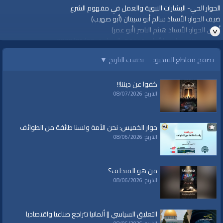
الحوار الحي- البشارات النبوية والعمل في مفهوم الشرع
ضيف الحوار: الأستاذ سالم أبو سبيتان (أبو صهيب)
أجرى الحوار: الأستاذ هيثم الناصر (أبو عمر)
الخميس 28 جمادى الأولى 1441هـ الموافق 2020/01/23م
https://youtu.be/_hadv0soubA
تصفح مقاطع الفيديو:
بحسب التاريخ
▼
قناة الواقية: انحياز إلى مبدأ الأمة
كفوا عن ديننا!!
التاريخ: 08/07/2026
@قناة الواقية
#قناة_الواقية
www.alwaqiyah.tv | facebook.com/alwaqiyahtv | alwaqiyahtv@twitter
حوار الخميس: نحن الأمة ولسنا طائفة من الطوائف
الفئات:
التاريخ: 08/06/2026
حوارات
حوارات
»
حوار الخميس
من هو المتخلف؟
قنوات:
التاريخ: 08/06/2026
برامج الواقية
العلامات:
قناة
|
الواقية،
|
انحياز
|
إلى
|
مبدأ
|
الأمة،
|
المسجد
|
الأقصى،
|
بيت
|
التعليق السياسي || ألمانيا تتراجع صناعيا واقتصاديا
المقدس،
|
حزب
|
التحرير،
|
الخلافة
|
الراشدة