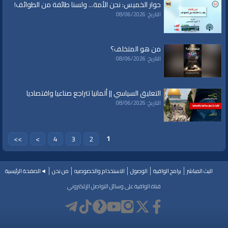
حوار الخميس: نحن الأمة... ولسنا طائفة من الطوائف!
#الواقية
التاريخ: 08/06/2026
#قناة_الواقية
www.alwaqiyah.tv | facebook.com/alwaqiyahtv | alwaqiyahtv@twitter
من هو المتخلف؟
الفئات:
التاريخ: 08/06/2026
برقيات عاجلة
Other Languages
Translations English
»
English Content
»
Other Languages
Other Languages
»
Türkçe çeviri
التعليق السياسي || ألمانيا تتراجع صناعيا واقتصاديا
التاريخ: 08/06/2026
قنوات:
Other Languages
برامج الواقية
1
>>
>
4
3
2
العلامات:
قناة
|
الواقية
|
الشيخ سعيد رضوان
|
أبو سالم الصخري
|
حمل الدعوة
|
الصبر
|
الثبات
|
السجن
|
الأردن
|
حزب التحرير
|
الخلافة
البث المباشر
برامج الواقية
الوصول
الاستخدام والخصوصيه
من نحن
◄الصفحة الرئيسية
قناة الواقية على وسائل التواصل الإلكتروني