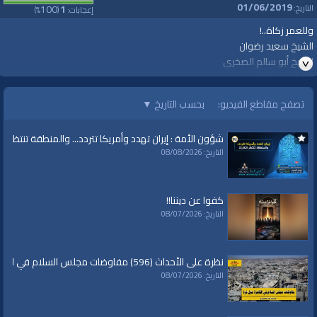
01/06/2019
100
1
التاريخ:
إعجابات:
(
%)
وللعمر زكاة..!
الشيخ سعيد رضوان
الشيخ أبو سالم الصخري
Al-Waqiyah TV
Urgent Dispatch
تصفح مقاطع الفيديو:
بحسب التاريخ
▼
“Zakat on our Lifespan”
By Sheikhs: Saeed Ridhwan (Abu Imad) and Abu Salim As-Sakhri
شؤون الأمة : إيران تهدد وأمريكا تتردد... والمنطقة تنتظر الك
Hizb ut Tahrir / Wilayah of Jordan
التاريخ: 08/08/2026
Friday, 28 Rabi Al-Akhar 1440 AH corresponding to 04/01/2019 CE
El-Vakiye Televizyonu
-Acil Bir Çağrı-
كفوا عن ديننا!!
“Ömrün Zekatı…!”
التاريخ: 08/07/2026
Said Rıdvân (Ebu Imâd) ve Ebu Sâlim Es-Sahrî Adlarındaki İki Şeyh
Hizb-ut Tahrir / Ürdün Vilayeti
H. 28 Rabi’ul har 1440 El-Muvafık M. 04 Ocak 2019
نظرة على الأحداث (596) مفاوضات مجلس السلام في القاهرة حول غزة
https://youtu.be/Ah9VNqGtrz0
التاريخ: 08/07/2026
قناة الواقية: انحياز إلى مبدأ الأمة