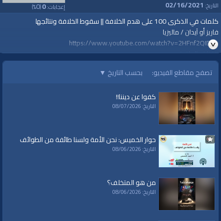
02/16/2021
0
0
التاريخ:
إعجابات:
(
%)
كلمات في الذكرى 100 على هدم الخلافة || سقوط الخلافة ونتائجها
فاريز أو آيدان / ماليزيا
https://www.youtube.com/watch?v=2HFnf2QID7o
#قناة_الواقية
#أقيموا_الخلافة
تصفح مقاطع الفيديو:
بحسب التاريخ
▼
#ReturnTheKhilafah
#YenidenHilafet
كفوا عن ديننا!!
#خلافت_کو_قائم_کرو
التاريخ: 08/07/2026
www.alwaqiyah.tv
للمزيد نرجو زيارة صفحة الحملة:
حوار الخميس: نحن الأمة ولسنا طائفة من الطوائف
http://www.hizb-uttahrir.info/ar/index.php/hizb-campaigns/72581.html
التاريخ: 08/06/2026
من هو المتخلف؟
التاريخ: 08/06/2026
قناة الواقية: انحياز إلى مبدأ الأمة