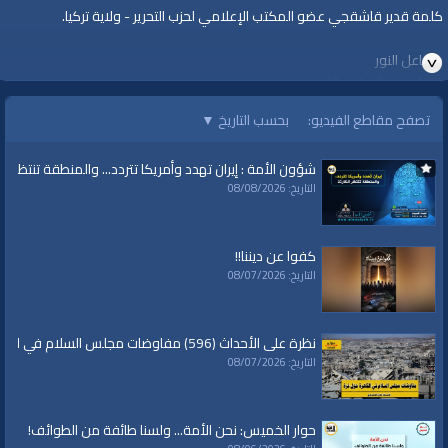
كلمة قدير قاشقجي عضو المكتب الإعلامي لحزب التحرير - ولاية تركيا.
مشاعل النور
برقيات في الذكرى ٩٩
لهدم الخلافة
تصفح مقاطع الفيديو:
بحسب التاريخ
▼
١٤٤١هـ - ٢٠٢٠ م
شؤون الأمة : إيران تهدد وأمريكا تتردد... والمنطقة تنتظر الك
#أقيموا_الخلافة
التاريخ: 08/08/2026
#ReturnTheKhilafah
#YenidenHilafet
كفوا عن ديننا!!
رابط الحملة على يوتيوب:
التاريخ: 08/07/2026
https://www.youtube.com/playlist?
list=PLkxwrHhqWFA6R2KllL4woVPD1_GbPE2WQ
نظرة على الأحداث (596) مفاوضات مجلس السلام في القاهرة حول غزة
رابط الحملة على فيسبوك:
التاريخ: 08/07/2026
https://www.facebook.com/watch/alwaqiyah.tv/250478782784609/
رابط الحملة على موقع المكتب الإعلامي المركزي لحزب التحرير:
حوار الخميس: نحن الأمة... ولسنا طائفة من الطوائف!
http://www.hizb-ut-tahrir.info/ar/index.php/hizb-campaigns/66214.html