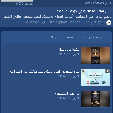
09/26/2021
0
0
التاريخ:
إعجابات:
(
%)
"السياسة الاقتصادية في دولة الخلافة "
برنامج حواري مع المهندس أسامة الثويني والأستاذ أحمد القصص يتناول النظام
الاقتصادي في كتاب " مقدمة الدستورية والأسباب الموجبة له"
وقد تناولت هذه المادة التالية من "مقدمة الدستور" :
تصفح مقاطع الفيديو:
بحسب التاريخ
▼
المادة 137: تتحقق الملكية العامة في ثلاثة أشياء هي:
كفوا عن ديننا!!
أ - كل ما هو من مرافق الجماعة كساحات البلد.
التاريخ: 08/07/2026
ب - المعادن التي لا تنقطع كمنابع البترول.
جـ - الأشياء التـي طبيعتهـا تمنع اختصاص الفـرد بـحيازتها كالأنـهار.
حوار الخميس: نحن الأمة ولسنا طائفة من الطوائف
الجمعة 17 صفر 1443 هـ هـ الموافق 24 أيلول 2021م
التاريخ: 08/06/2026
https://youtu.be/FSVVaLAHhMA
لمشاهدة المزيد
https://www.alwaqiyah.tv/index.php/c/interviews-mufasalatdusturiyah-
من هو المتخلف؟
islamiciqtisad-99/
التاريخ: 08/06/2026
قناة الواقية: انحياز إلى مبدأ الأمة