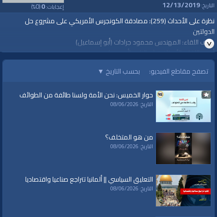
12/13/2019
0
0
التاريخ:
إعجابات:
(
%)
نظرة على الأحداث (259): مصادقة الكونجرس الأمريكي على مشروع حل
الدولتين
ضيف اللقاء: المهندس محمود جرادات (أبو إسماعيل)
أجرى اللقاء: الأستاذ هيثم الناصر (أبو عمر)
2019/12/11م
تصفح مقاطع الفيديو:
بحسب التاريخ
▼
قناة الواقية: انحياز إلى مبدأ الأمة
حوار الخميس: نحن الأمة ولسنا طائفة من الطوائف
التاريخ: 08/06/2026
@قناة الواقية
#قناة_الواقية
من هو المتخلف؟
التاريخ: 08/06/2026
www.alwaqiyah.tv | facebook.com/alwaqiyahtv | @twitter
الفئات:
نظرة على الأحداث
التعليق السياسي || ألمانيا تتراجع صناعيا واقتصاديا
التاريخ: 08/06/2026
قنوات:
برامج الواقية