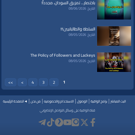
باختصار... تمزيق السودان، مجدداً!
العلامات:
قناة
|
الواقية،
|
انحياز
|
إلى
|
مبدأ
|
الأمة،
|
المسجد
|
الأقصى،
|
بيت
|
التاريخ: 08/06/2026
المقدس،
|
حزب
|
التحرير،
|
الخلافة
|
الراشدة
|
الكونغرس
|
حل الدولتين
|
فلسطين
|
اليهود
|
القدس
|
نتنياهو
|
أمركيا
|
مجلس النواب الامريكي
السلطة والطالبانيين!!!
التاريخ: 08/05/2026
The Policy of Followers and Lackeys
التاريخ: 08/05/2026
1
>>
>
4
3
2
البث المباشر
برامج الواقية
الوصول
الاستخدام والخصوصيه
من نحن
◄الصفحة الرئيسية
قناة الواقية على وسائل التواصل الإلكتروني