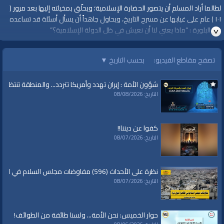
لطالما أراد المسلم أن يتصور الحضارة الإسلامية؛ ويحلّق بمخيلته إليها بعد مرور (
١٠١ ) عام على غيابها عن مسرح التاريخ، ويحاول جاهداً أن يسأل أسئلة قد تساعده
في البلورة : “ماذا يعني لنا أن نعيش في ظل الدولة الإسلامية؟”
ضيف البرنامج : م. أسامة الثويني
تصفح مقاطع الفيديو:
بحسب التاريخ
▼
https://youtu.be/CSzC8t5NCzs
#أقيموا_الخلافة
شؤون الأمة : إيران تهدد وأمريكا تتردد... والمنطقة تنتظر الك
#الخلافة_101
التاريخ: 08/08/2026
قناة الواقية: انحياز إلى مبدأ الأمة
كفوا عن ديننا!!
@قناة الواقية
التاريخ: 08/07/2026
#قناة_الواقية
www.alwaqiyah.tv | facebook.com/alwaqiyahtube | alwaqiyahtv@twitter
نظرة على الأحداث (596) مفاوضات مجلس السلام في القاهرة حول غزة
الفئات:
بودكاست
التاريخ: 08/07/2026
بودكاست
»
بودكاست جذور
قنوات:
حوار الخميس: نحن الأمة... ولسنا طائفة من الطوائف!