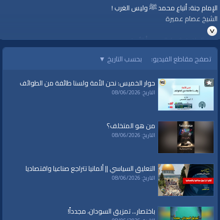
الإمام جنة: أتباع محمد ﷺ وليس الغرب !
الشيخ عصام عميرة
قناة الواقية: انحياز إلى مبدأ الأمة
تصفح مقاطع الفيديو:
بحسب التاريخ
▼
#الواقية
#قناة_الواقية
حوار الخميس: نحن الأمة ولسنا طائفة من الطوائف
www.alwaqiyah.tv | facebook.com/alwaqiyahtv | alwaqiyahtv@twitter
التاريخ: 08/06/2026
الفئات:
سلسلة الإمام جٌنَّـــة
من هو المتخلف؟
قنوات:
التاريخ: 08/06/2026
برامج الواقية
العلامات:
قناة
|
الواقية
|
الإمام جنة
|
الجيش
|
الجنود
|
العسكر
|
الجيوش العربية
|
التعليق السياسي || ألمانيا تتراجع صناعيا واقتصاديا
الجيوش الإسلامية
|
الجيش السوري
|
الجيش المصري
|
الجيش الباكستاني
|
الشيخ
التاريخ: 08/06/2026
عصام عميرة
باختصار... تمزيق السودان، مجدداً!