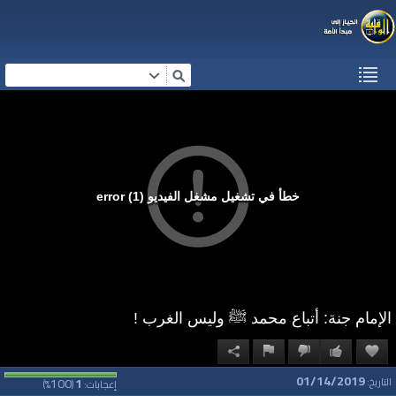
خطأ في تشغيل مشغل الفيديو (1) error
الإمام جنة: أتباع محمد ﷺ وليس الغرب !
01/14/2019
100
1
التاريخ:
إعجابات:
(
%)