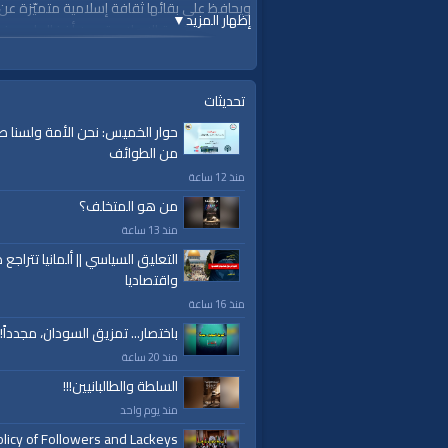
ويحافظ على بقائها ثقافة إسلامية متميّزة عن
إظهار المزيد
▼
يلاحظوا العقيدة الإسلامية حين أخذ العلوم، ف
أجيالاً...
كتاب الشخصية الإسلامية - الجزء الأول - صفحة 70
تحديثات
حوار الخميس: نحن الأمة ولسنا ط
من الطوائف
لمشاهدة المزيد
منذ 12 ساعة
من هو المتخلف؟
/index.php/c/waqprograms-ourculture-94/
منذ 13 ساعة
التعليق السياسي || ألمانيا تتراجع ص
واقتصاديا
قناة الواقية: انحياز إلى مبدأ الأمة
منذ 16 ساعة
باختصار... تمزيق السودان، مجدداً!
@قناة الواقية
#قناة_الواقية
منذ 20 ساعة
.com/alwaqiyahtube | alwaqiyahtv@twitter
السلطة والطالبانيين!!!
منذ يوم واحد
الفئات:
licy of Followers and Lackeys
من ثقافتنا