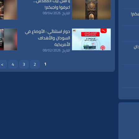
يا أهل بيت المقدس...
اعرفوا واجبكم!
بكم!
التاريخ: 08/04/2026
حوار استثنائي : الأوضاع في
ة،
|
المسجد
|
الأقصى،
|
بيت
|
المقدس،
|
حزب
|
التحرير،
|
الخلافة
|
الراشدة
|
l waqiah
السودان والأهداف
ق
|
تفسير
|
حديث
|
تلاوة
|
التغيير
|
النهضة
|
إقتصاد
|
طريق النجاح
|
كيف
|
how to
|
y
الأمريكية
ان
التاريخ: 08/02/2026
1
>
4
3
2