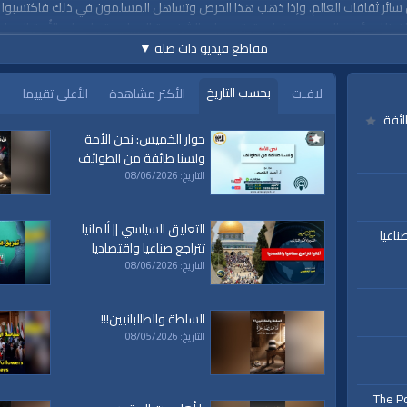
 سائر ثقافات العالم. وإذا ذهب هذا الحرص وتساهل المسلمون في ذلك فاكتسبوا ال
إن ذلك يؤدي إلى وجود خطر حقيقي على الشخصية الإسلامية، بل على الأُمة الإسلامية
مقاطع فيديو ذات صلة
▼
2
بحسب التاريخ
لافـت
الأكثر مشاهدة
الأعلى تقييما
ائفة
حوار الخميس: نحن الأمة
ولسنا طائفة من الطوائف
التاريخ: 08/06/2026
https://www.alwaqiyah.tv
التعليق السياسي || ألمانيا
ناعيا
تتراجع صناعيا واقتصاديا
التاريخ: 08/06/2026
السلطة والطالبانيين!!!
التاريخ: 08/05/2026
www.alwaqiyah.tv | facebook
The Po