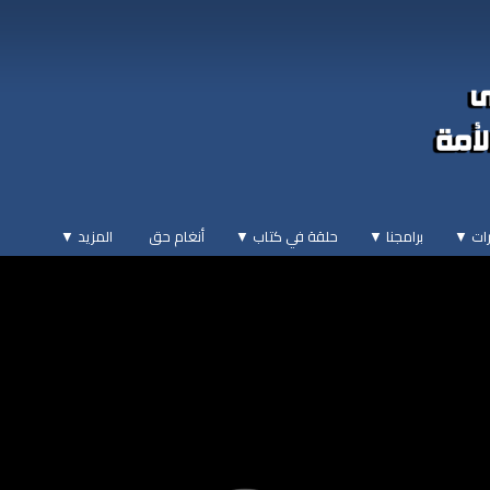
ات ▼
برامجنا ▼
حلقة في كتاب ▼
أنغام حق
المزيد
▼