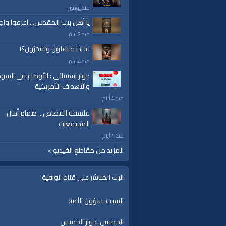
منذ يومين
قنوات:
يا أهل بيت المقدس... اعرفوا واج
برامج الواقية
منذ 3 أيام
لماذا تحتفلون وتَفجُرُون؟!
العلامات:
قناة
|
الواقية،
|
انحياز
|
إلى
|
مبدأ
|
الأم
إسلام
|
أناشيد
|
دروس
|
خطب قوية
|
كلمة الح
منذ 4 أيام
حوار استثنائي : الأوضاع في السود
والأهداف الأمريكية
منذ 4 أيام
فلسفة القصاص... صمام أمان
المجتمعات
منذ 4 أيام
المزيد من مقاطع الفيديو >
البث المباشر على قناة الواقية
السبت: شؤون الأمة
الخميس: حوار الخميس