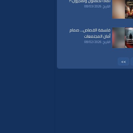
لماذا تحتفلون وتَفجُرُون؟!
التاريخ: 08/03/2026
فلسفة القصاص... صمام
a
|
al waqiaa
|
al waqia
|
سياسة
|
حكم
|
أمان المجتمعات
islam
|
politics
|
econom
التاريخ: 08/02/2026
>>