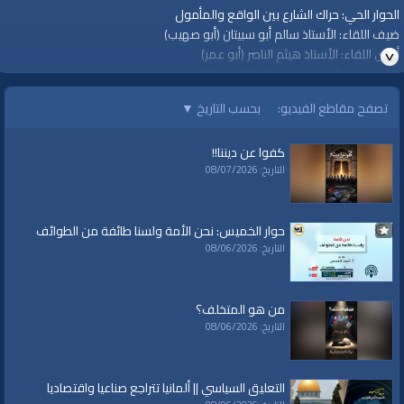
الحوار الحي: حراك الشارع بين الواقع والمأمول
ضيف اللقاء: الأستاذ سالم أبو سبيتان (أبو صهيب)
أجرى اللقاء: الأستاذ هيثم الناصر (أبو عمر)
13 من ربيع الآخر 1440هـ| 20/12/2018
قناة الواقية: انحياز إلى مبدأ الأمة
تصفح مقاطع الفيديو:
بحسب التاريخ
▼
#الخلافة
#حزب_التحرير
كفوا عن ديننا!!
#قناةـالواقية
التاريخ: 08/07/2026
#الواقية #قناة
الفئات:
حوارات
حوار الخميس: نحن الأمة ولسنا طائفة من الطوائف
البث المباشر
التاريخ: 08/06/2026
حوارات
»
حوار الخميس
قنوات:
من هو المتخلف؟
برامج الواقية
التاريخ: 08/06/2026
العلامات:
#الواقية
|
#قناة
|
الحراك
|
حراك الشارع
|
الواقع
|
مظاهرات
|
احتجاجات
|
فرنسا
|
السودان
|
الاردن
|
سوريا
|
تونس
|
اليمن
|
مصر
|
فلسطين
|
حزب التحرير
|
التعليق السياسي || ألمانيا تتراجع صناعيا واقتصاديا
قناة الواقية
|
الواقية