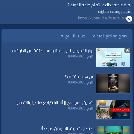
برقية عاجلة : طاعة الله أم طاعة الخونة ؟
للشيخ يوسف مخارزة
https://youtu.be/bHI9zEcDu2E
قناة الواقية: انحياز إلى مبدأ الأمة
تصفح مقاطع الفيديو:
بحسب التاريخ
▼
@قناة الواقية
#قناة_الواقية
حوار الخميس: نحن الأمة ولسنا طائفة من الطوائف
www.alwaqiyah.tv | facebook.com/alwaqiyahtube | alwaqiyahtv@twitter
التاريخ: 08/06/2026
الفئات:
برقيات عاجلة
من هو المتخلف؟
قنوات:
التاريخ: 08/06/2026
برامج الواقية
العلامات:
قناة
|
الواقية،
|
انحياز
|
إلى
|
مبدأ
|
الأمة،
|
المسجد
|
الأقصى،
|
بيت
|
التعليق السياسي || ألمانيا تتراجع صناعيا واقتصاديا
المقدس،
|
حزب
|
التحرير،
|
الخلافة
|
الراشدة
|
al waqiah
|
al waqiaa
|
al waqia
|
التاريخ: 08/06/2026
سياسة
|
حكم
|
إسلام
|
أناشيد
|
دروس
|
خطب قوية
|
كلمة الحق
|
تفسير
|
حديث
|
تلاوة
|
التغيير
|
النهضة
|
إقتصاد
|
طريق النجاح
|
كيف
|
how to
|
economy
|
islam
|
politics
باختصار... تمزيق السودان، مجدداً!