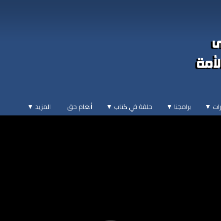
ات ▼
برامجنا ▼
حلقة في كتاب ▼
أنغام حق
المزيد
▼