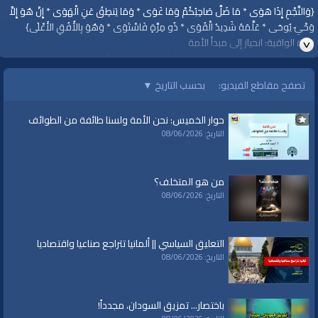
{وَالنَّجْمِ إِذَا هَوَى * مَا ضَلَّ صَاحِبُكُمْ وَمَا غَوَى * وَمَا يَنطِقُ عَنِ الْهَوَى * إِنْ هُوَ إِلاَّ
وَحْيٌ يُوحَى * عَلَّمَهُ شَدِيدُ الْقُوَى * ذُو مِرَّةٍ فَاسْتَوَى * وَهُوَ بِالأُفُقِ الأَعْلَى}
قناة الواقية: انحياز إلى مبدأ الأمة
www.alwaqiyah.tv | facebook.com/alwaqiyahtv | alwaqiyahtv@twitter
#الواقية
تصفح مقاطع الفيديو:
بحسب التاريخ
▼
#قناة_الواقية
الفئات:
حوار الخميس: نحن الأمة ولسنا طائفة من الطوائف
أرشيف الواقية
»
وما ينطق عن الهوى
التاريخ: 08/06/2026
قنوات:
برامج الواقية
من هو المتخلف؟
التاريخ: 08/06/2026
العلامات:
قناة،
|
الواقية
|
وما ينطق عن الهوى
|
ما أعددت لها ؟
|
حديث
|
نبوي
|
رسول
|
الله
التعليق السياسي || ألمانيا تتراجع صناعيا واقتصاديا
التاريخ: 08/06/2026
باختصار... تمزيق السودان، مجدداً!