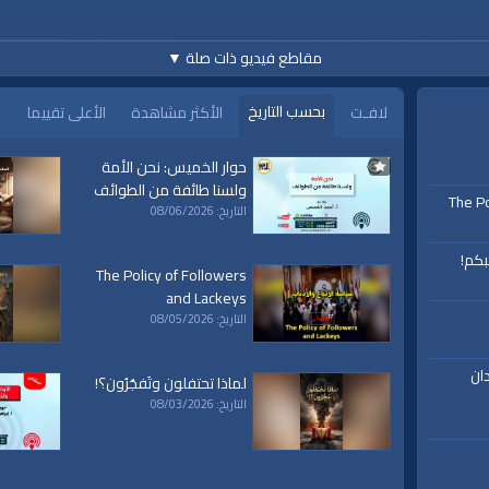
مقاطع فيديو ذات صلة
▼
Prepar
Saturday, 13th of Raja
بحسب التاريخ
لافـت
الأكثر مشاهدة
الأعلى تقييما
www.alwaqiyah.tv | facebo
حوار الخميس: نحن الأمة
ولسنا طائفة من الطوائف
The Po
التاريخ: 08/06/2026
بكم!
The Policy of Followers
and Lackeys
Translations En
التاريخ: 08/05/2026
ان
لماذا تحتفلون وتَفجُرُون؟!
التاريخ: 08/03/2026
الخارجية الأمريكي
|
واشنطن
|
المحقق مولر
|
الصين
|
أمريكا
|
جون بولتون
|
جورج ب
لجدد
|
الديمقراطيين