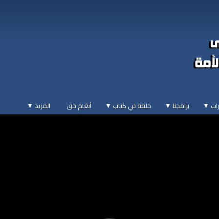
ات ▼
برامجنا ▼
حلقة في كتاب ▼
أنغام حق
المزيد
▼