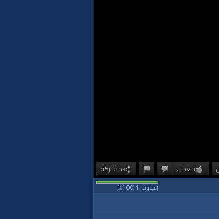
معجب
مشاركة
100
1
إعجابات:
(
%)