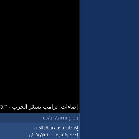
إضاءات: ترامب يسعّر الحرب - “Trump Ignites War”
03/31/2018
| التاريخ:
إضاءات: ترامب يسعّر الحرب
إعداد وتقديم: د.عثمان بخاش