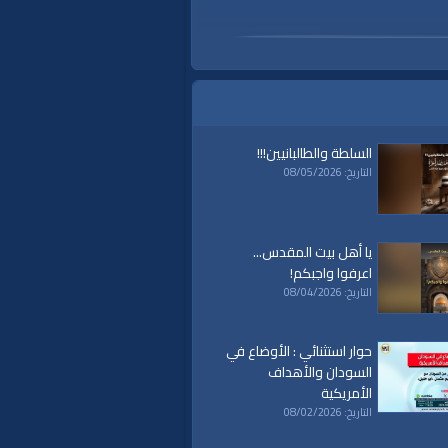
السلطة والطالبانيين!!!
التاريخ: 08/05/2026
يا أهل بيت المقدس...
اعرفوا واجبكم!
التاريخ: 08/04/2026
حوار استثنائي : الأوضاع في
السودان والأهداف
الأمريكية
وش
|
التاريخ: 08/02/2026
أسحلة الدمار الشامل
|
cia
|
سي آي ايه
|