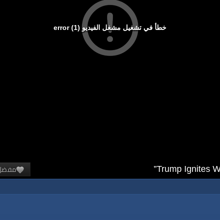
خطأ في تشغيل مشغل الفيديو (1) error
مفضل