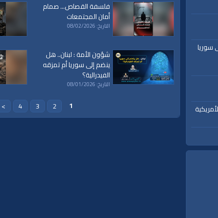
فلسفة القصاص... صمام
أمان المجتمعات
التاريخ: 08/02/2026
ى سوريا
شؤون الأمة : لبنان.. هل
ينضم إلى سوريا أم تمزقه
الفيدرالية؟
التاريخ: 08/01/2026
1
>
4
3
2
أمريكية