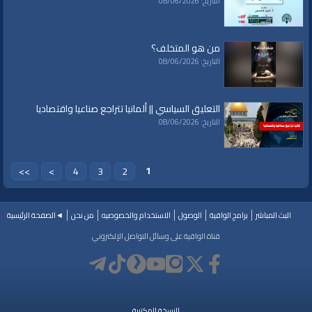
التاريخ: 08/06/2026
الفئات:
خطب ودروس
خطب ودروس
»
خطب جمعة
من هو المتخلف؟
قنوات:
التاريخ: 08/06/2026
برامج الواقية
العلامات:
#video
|
#subscribe
|
#youtube
|
فتح
|
حماس
|
محمود عباس
|
التعليق السياسي || ألمانيا تتراجع صناعيا واقتصاديا
اسماعيل هنية
|
المصالحة
|
أردوغان
|
تركيا
|
مصر
|
السيسي
|
فلسطين
|
الاحتلال
|
التاريخ: 08/06/2026
التنسيق الأمني
|
الاعتراف بإسرائيل
|
الأمم المتحدة
|
أوسلو
|
اتفاقية
|
مدريد
|
وادي عربة
1
>>
>
4
3
2
البث المباشر
برامج الواقية
الوصول
الاستخدام والخصوصيه
من نحن
◄الصفحة الرئيسية
قناة الواقية على وسائل التواصل الإلكتروني
النسخة المكتبية