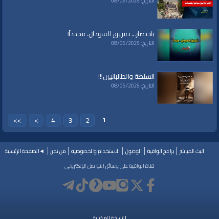
التاريخ: 08/06/2026
الفئات:
مفاهيم وحقائق
باختصار... تمزيق السودان، مجدداً!
قنوات:
التاريخ: 08/06/2026
برامج الواقية
العلامات:
#video
|
#subscribe
|
#youtube
السلطة والطالبانيين!!!
التاريخ: 08/05/2026
1
>>
>
4
3
2
البث المباشر
برامج الواقية
الوصول
الاستخدام والخصوصيه
من نحن
◄الصفحة الرئيسية
قناة الواقية على وسائل التواصل الإلكتروني
النسخة المكتبية