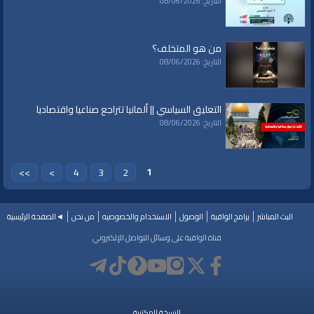
التاريخ: 08/06/2026
الفئات:
مفاهيم وحقائق
من هو المتخلف؟
قنوات:
التاريخ: 08/06/2026
برامج الواقية
العلامات:
#video
|
#subscribe
|
#youtube
التعليق السياسي || ألمانيا تتراجع صناعيا واقتصاديا
التاريخ: 08/06/2026
1
>>
>
4
3
2
البث المباشر
برامج الواقية
الوصول
الاستخدام والخصوصيه
من نحن
◄الصفحة الرئيسية
قناة الواقية على وسائل التواصل الإلكتروني
النسخة المكتبية