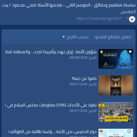
سلسلة مفاهيم وحقائق - الموسم الثاني - يقدمها الأستاذ فتحي محمود / بيت
المقدس
https://youtu.be/gy46D1_7mE8
لمشاهدة المزيد
https://youtube.com/playlist?list=PLkxwrHhqWFA5PPsmL-
تصفح مقاطع الفيديو:
بحسب التاريخ
▼
r_wzNLA8DafntuK
=================
شؤون الأمة : إيران تهدد وأمريكا تتردد... والمنطقة تنتظر الك
::: لا تنسوا الاشتراك في القناة وتفعيل زر الجرس ليصلكم الجديد دائمًا، ونرحب
التاريخ: 08/08/2026
بأسئلتكم واقتراحاتكم وآرائكم في التعليقات :::
#قناة_الواقية
www.alwaqiyah.tv
كفوا عن ديننا!!
لمتابعة المزيد من إنتاجات قناة الواقية
التاريخ: 08/07/2026
https://www.youtube.com/user/AlwaqiyahTV?sub_confirmation=1
اشترك في القناة الرسمية على تليجرام:
https://t.me/AlWaqiyahTV
نظرة على الأحداث (596) مفاوضات مجلس السلام في القاهرة حول غزة
الصفحة الرسمية لقناة الواقية على الفيسبوك
التاريخ: 08/07/2026
https://www.facebook.com/alwaqiyahtube
الصفحة الرسمية على تويتر
https://twitter.com/AlwaqiyahTV
حوار الخميس: نحن الأمة... ولسنا طائفة من الطوائف!
قناة الواقية: انحياز إلى مبدأ الأمة