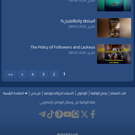
التاريخ: 08/06/2026
خطب ودروس
خطب ودروس
»
دروس منوعة
البث المباشر
السلطة والطالبانيين!!!
قنوات:
التاريخ: 08/05/2026
برامج الواقية
العلامات:
#video
|
#subscribe
|
#youtube
|
قناة الواقية
The Policy of Followers and Lackeys
التاريخ: 08/05/2026
1
>>
>
4
3
2
البث المباشر
برامج الواقية
الوصول
الاستخدام والخصوصيه
من نحن
◄الصفحة الرئيسية
قناة الواقية على وسائل التواصل الإلكتروني
النسخة المكتبية