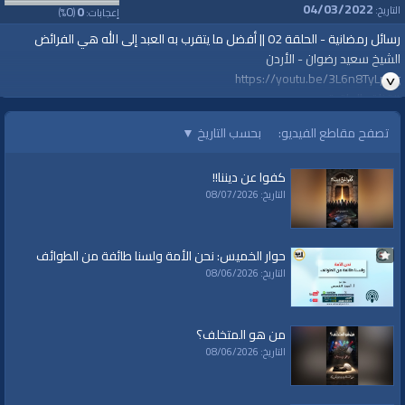
04/03/2022
0
0
التاريخ:
إعجابات:
(
%)
رسائل رمضانية - الحلقة 02 || أفضل ما يتقرب به العبد إلى الله هي الفرائض
الشيخ سعيد رضوان - الأردن
https://youtu.be/3L6n8TyLpCg
#قناة_الواقية
www.alwaqiyah.tv
تصفح مقاطع الفيديو:
بحسب التاريخ
▼
لمتابعة المزيد من إنتاجات قناة الواقية
https://www.youtube.com/user/AlwaqiyahTV?sub_confirmation=1
كفوا عن ديننا!!
اشترك في القناة الرسمية على تليجرام:
التاريخ: 08/07/2026
https://t.me/AlWaqiyahTV
الصفحة الرسمية لقناة الواقية علي الفيسبوك
https://www.facebook.com/alwaqiyahtube
حوار الخميس: نحن الأمة ولسنا طائفة من الطوائف
الصفحة الرسمية علي تويتر
التاريخ: 08/06/2026
https://twitter.com/AlwaqiyahTV
قناة الواقية: انحياز إلى مبدأ الأمة
من هو المتخلف؟
الفئات:
شهر رمضان
التاريخ: 08/06/2026
شهر رمضان
»
رسائل رمضانية