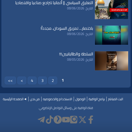
قنوات:
التعليق السياسي || ألمانيا تتراجع صناعيا واقتصاديا
برامج الواقية
التاريخ: 08/06/2026
العلامات:
قناة
|
الواقية،
|
انحياز
|
إلى
|
مبدأ
|
الأمة،
|
المسجد
|
الأقصى،
|
بيت
|
المقدس،
|
حزب
|
التحرير،
|
الخلافة
|
الراشدة
|
al waqiah
|
al waqiaa
|
al waqia
|
باختصار... تمزيق السودان، مجدداً!
سياسة
|
حكم
|
إسلام
|
أناشيد
|
دروس
|
خطب قوية
|
كلمة الحق
|
تفسير
|
حديث
|
التاريخ: 08/06/2026
تلاوة
|
التغيير
|
النهضة
|
إقتصاد
|
طريق النجاح
|
كيف
|
how to
|
economy
|
islam
|
politics
السلطة والطالبانيين!!!
التاريخ: 08/05/2026
1
>>
>
4
3
2
البث المباشر
برامج الواقية
الوصول
الاستخدام والخصوصيه
من نحن
◄الصفحة الرئيسية
قناة الواقية على وسائل التواصل الإلكتروني