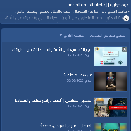
ندوة حوارية | إرهاصات الخلافة القادمة
- كلمة الشيخ ناصر رضا من السودان: الفقر والغلاء وعلاج الإسلام الناجع.
- كلمة الدكتور محمد الملكاوي من الأردن: الصراع الدولي وتداعياته على الأمة.
- كلمة الشيخ أبي نزار الشامي من طرابلس الشام: شباب الأمة وصناعة الأجيال
التافهة.
تصفح مقاطع الفيديو:
بحسب التاريخ
▼
- كلمة مدير المكتب الإعلامي المركزي لحزب التحرير المهندس صلاح الدين
عضاضة من بيروت: الطريق إلى الخلافة.
حوار الخميس: نحن الأمة ولسنا طائفة من الطوائف
التاريخ: 08/06/2026
قناة الواقية: انحياز إلى مبدأ الأمة
@قناة الواقية
من هو المتخلف؟
#قناة_الواقية
التاريخ: 08/06/2026
www.alwaqiyah.tv | facebook.com/alwaqiyahtube | alwaqiyahtv@twitter
التعليق السياسي || ألمانيا تتراجع صناعيا واقتصاديا
الفئات:
متفرقات
التاريخ: 08/06/2026
قنوات:
برامج الواقية
باختصار... تمزيق السودان، مجدداً!