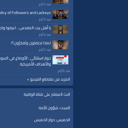
منذ 3 أيام
licy of Followers and Lackeys
منذ 3 أيام
يا أهل بيت المقدس... اعرفوا واج
منذ 4 أيام
لماذا تحتفلون وتَفجُرُون؟!
منذ 5 أيام
حوار استثنائي : الأوضاع في السود
والأهداف الأمريكية
منذ 6 أيام
المزيد من مقاطع الفيديو >
البث المباشر على قناة الواقية
السبت: شؤون الأمة
الخميس: حوار الخميس