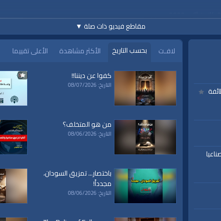
مقاطع فيديو ذات صلة
▼
بحسب التاريخ
لافـت
الأكثر مشاهدة
الأعلى تقييما
كفوا عن ديننا!!
www.alwaqiyah.tv | facebook
التاريخ: 08/07/2026
ائفة
من هو المتخلف؟
التاريخ: 08/06/2026
ناعيا
ة،
|
المسجد
|
الأقصى،
|
بيت
|
المقدس،
|
حزب
|
التحرير،
|
الخلافة
|
باختصار... تمزيق السودان،
الراشدة
|
l waqiah
ق
|
تفسير
|
حديث
|
تلاوة
|
التغيير
|
النهضة
|
مجدداً!
إقتصاد
|
طريق النجاح
|
كيف
|
how to
|
y
التاريخ: 08/06/2026