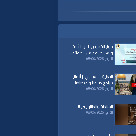
حوار الخميس: نحن الأمة
ولسنا طائفة من الطوائف
التاريخ: 08/06/2026
التعليق السياسي || ألمانيا
تتراجع صناعيا واقتصاديا
التاريخ: 08/06/2026
a
|
al waqiaa
|
al waqia
|
سياسة
|
السلطة والطالبانيين!!!
حكم
|
islam
|
politics
|
econom
التاريخ: 08/05/2026