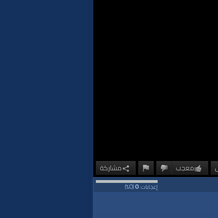
معجب
مشاركة
0
0
إعجابات:
(
%)