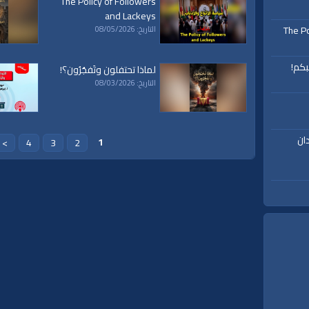
The Policy of Followers
and Lackeys
The Po
التاريخ: 08/05/2026
بكم!
لماذا تحتفلون وتَفجُرُون؟!
التاريخ: 08/03/2026
ان
1
>
4
3
2