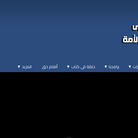
ات ▼
برامجنا ▼
حلقة في كتاب ▼
أنغام حق
المزيد
▼