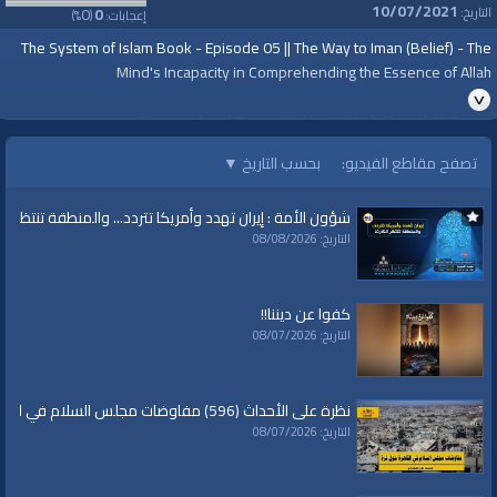
10/07/2021
0
0
التاريخ:
إعجابات:
(
%)
The System of Islam Book - Episode 05 || The Way to Iman (Belief) - The
Mind's Incapacity in Comprehending the Essence of Allah
Prepared and Presented by : Ustath Ahmad Al-Qasas
https://youtu.be/3Ih0f1IRQ7I
تصفح مقاطع الفيديو:
بحسب التاريخ
▼
For more
https://www.youtube.com/watch?
شؤون الأمة : إيران تهدد وأمريكا تتردد... والمنطقة تنتظر الك
v=WtaupFsT3O4&list=PLkxwrHhqWFA4CSlPkqkVQwr_Nm59ENR-q
التاريخ: 08/08/2026
كفوا عن ديننا!!
التاريخ: 08/07/2026
قناة الواقية: انحياز إلى مبدأ الأمة
@قناة الواقية
نظرة على الأحداث (596) مفاوضات مجلس السلام في القاهرة حول غزة
#قناة_الواقية
التاريخ: 08/07/2026
www.alwaqiyah.tv | facebook.com/alwaqiyahtube | alwaqiyahtv@twitter
الفئات: