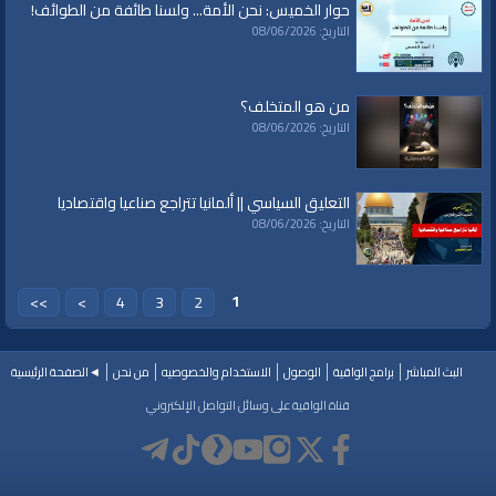
حوار الخميس: نحن الأمة... ولسنا طائفة من الطوائف!
Other Languages
Other Languages
»
التاريخ: 08/06/2026
English Content
»
Translations English
قنوات:
Other Languages
من هو المتخلف؟
التاريخ: 08/06/2026
العلامات:
قناة
|
الواقية،
|
انحياز
|
إلى
|
مبدأ
|
الأمة،
|
المسجد
|
الأقصى،
|
بيت
|
المقدس،
|
حزب
|
التحرير،
|
الخلافة
|
الراشدة
|
al waqiah
|
al waqiaa
|
al waqia
|
سياسة
|
حكم
|
إسلام
|
أناشيد
|
دروس
|
خطب قوية
|
كلمة الحق
|
تفسير
|
حديث
|
التعليق السياسي || ألمانيا تتراجع صناعيا واقتصاديا
تلاوة
|
التغيير
|
النهضة
|
إقتصاد
|
طريق النجاح
|
كيف
|
how to
|
economy
|
التاريخ: 08/06/2026
islam
|
politics
1
>>
>
4
3
2
البث المباشر
برامج الواقية
الوصول
الاستخدام والخصوصيه
من نحن
◄الصفحة الرئيسية
قناة الواقية على وسائل التواصل الإلكتروني